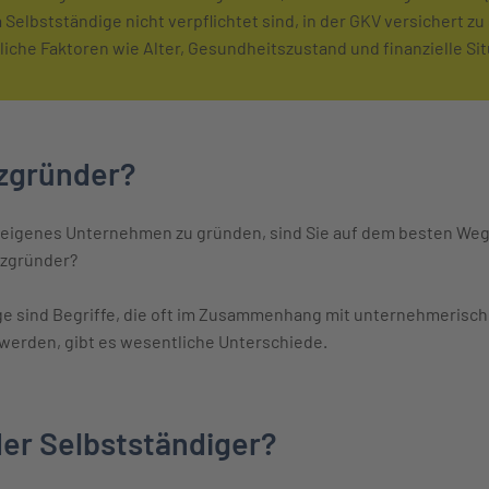
Selbstständige nicht verpflichtet sind, in der GKV versichert zu 
liche Faktoren wie Alter, Gesundheitszustand und finanzielle Sit
nzgründer?
 eigenes Unternehmen zu gründen, sind Sie auf dem besten Weg,
enzgründer?
ge sind Begriffe, die oft im Zusammenhang mit unternehmerisc
erden, gibt es wesentliche Unterschiede.
er Selbstständiger?