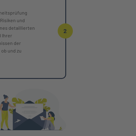
dheitsprüfung
 Risiken und
nes detaillierten
2
 Ihrer
nissen der
 ob und zu