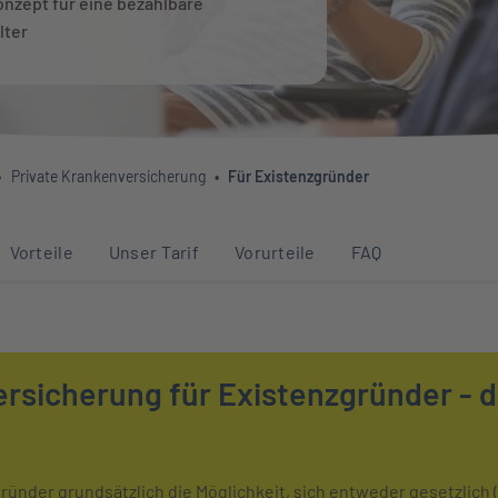
onzept für eine bezahlbare
lter
Private Krankenversicherung
Für Existenzgründer
Abschnitten auf dieser Seite
Vorteile
Unser Tarif
Vorurteile
FAQ
rsicherung für Existenzgründer - d
ünder grundsätzlich die Möglichkeit, sich entweder gesetzlich (