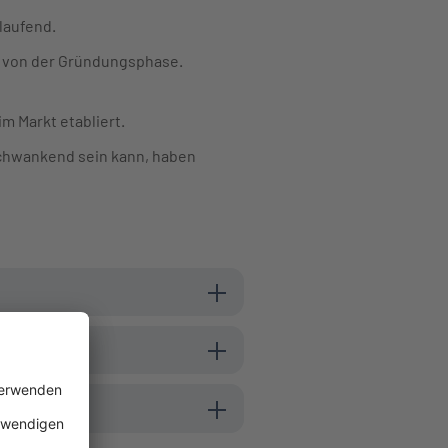
tlaufend.
ig von der Gründungsphase.
m Markt etabliert.
schwankend sein kann, haben