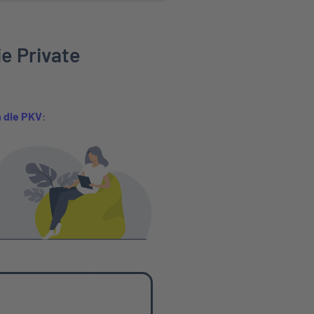
ie Private
 die PKV
: