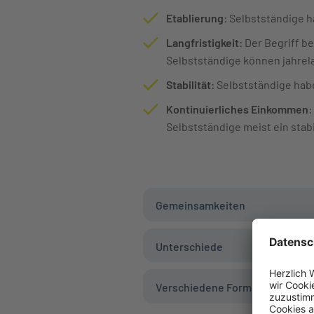
Etablierung
: Selbstständige h
Langfristigkeit
: Der Begriff 
Selbstständige können jahrela
Stabilität
: Selbstständige hab
Kontinuierliches Einkommen
:
Selbstständige meist ein sta
Gemeinsamkeiten
Unterschiede
Verschiedene Formen der Exis