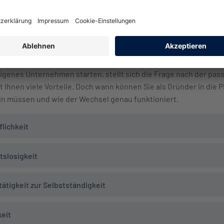
ann kann ich als Existenzgründer i
eigenes Unternehmen starten, stellt sich die Frage nach der pa
 Ihnen viele Vorteile. Doch wann können Sie als Gründer in die 
in müssen und wie der Wechsel genau funktioniert.
flichkeit
tslosigkeit
ätigkeit zur Selbstständigkeit
eit