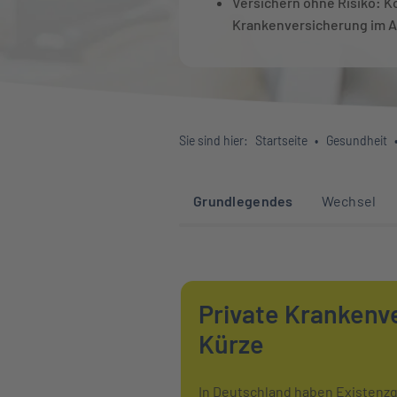
Versichern ohne Risiko: K
Krankenversicherung im A
Sie sind hier:
Startseite
Gesundheit
Sprunglinks zu den 
Grundlegendes
Wechsel
Private Krankenve
Kürze
In Deutschland haben Existenzgr