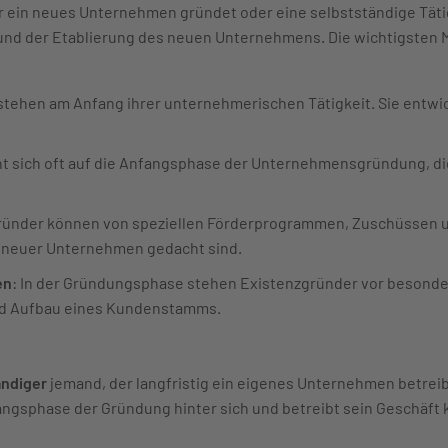
r ein neues Unternehmen gründet oder eine selbstständige Tätig
 und der Etablierung des neuen Unternehmens. Die wichtigsten
stehen am Anfang ihrer unternehmerischen Tätigkeit. Sie entwi
eht sich oft auf die Anfangsphase der Unternehmensgründung, die 
ründer können von speziellen Förderprogrammen, Zuschüssen un
ng neuer Unternehmen gedacht sind.
en
: In der Gründungsphase stehen Existenzgründer vor besond
und Aufbau eines Kundenstamms.
ändiger
jemand, der langfristig ein eigenes Unternehmen betreibt 
angsphase der Gründung hinter sich und betreibt sein Geschäft 