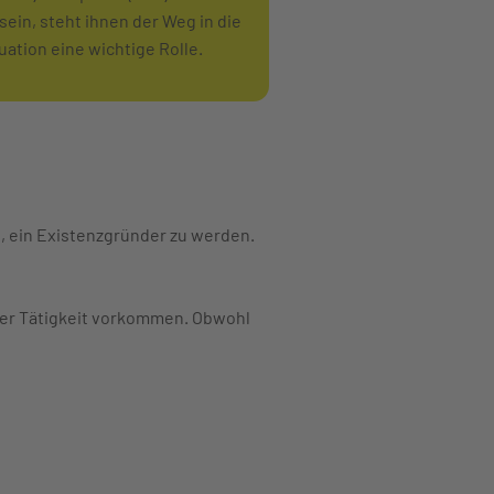
sein, steht ihnen der Weg in die
uation eine wichtige Rolle.
 ein Existenzgründer zu werden.
her Tätigkeit vorkommen. Obwohl