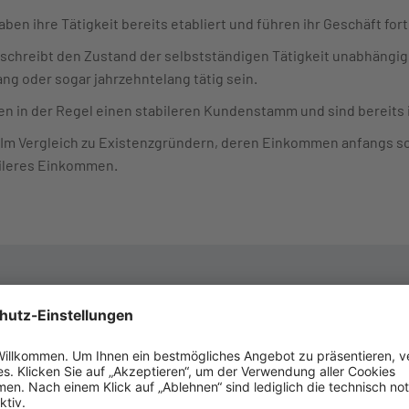
aben ihre Tätigkeit bereits etabliert und führen ihr Geschäft for
beschreibt den Zustand der selbstständigen Tätigkeit unabhäng
ng oder sogar jahrzehntelang tätig sein.
en in der Regel einen stabileren Kundenstamm und sind bereits i
 Im Vergleich zu Existenzgründern, deren Einkommen anfangs 
bileres Einkommen.
tenzgründung