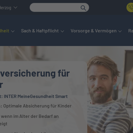
Herzog
det sich das Hauptmenü. Dieses lässt sich per Tab steuern. Unte
heit
Sach & Haftpflicht
Vorsorge & Vermögen
R
versicherung für
r
t: INTER MeineGesundheit Smart
h: Optimale Absicherung für Kinder
 wenn im Alter der Bedarf an
eigt