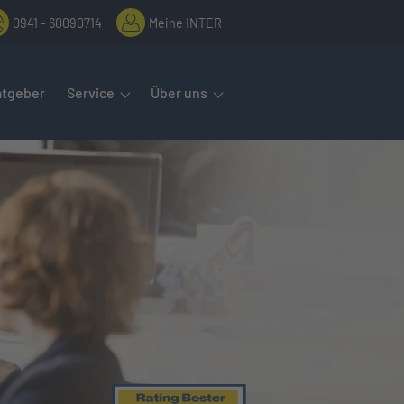
0941 - 60090714
Meine INTER
rmenüs öffnet man mit der Leertaste oder Pfeil nach unten. Diese
atgeber
Service
Über uns