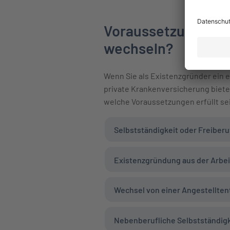
Voraussetzungen: W
wechseln?
Wenn Sie als Existenzgründer ein 
private Krankenversicherung bietet
welche Voraussetzungen erfüllt se
Selbstständigkeit oder Freiberu
Existenzgründung aus der Arbei
Wechsel von einer Angestelltent
Nebenberufliche Selbstständigk