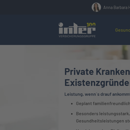
Anna Barbara 
Hier befin
Gesund
Private Kranken
Existenzgründe
Leistung, wenn´s drauf ankomm
Geplant familienfreundlic
Besonders leistungsstark,
Gesundheitsleistungen st