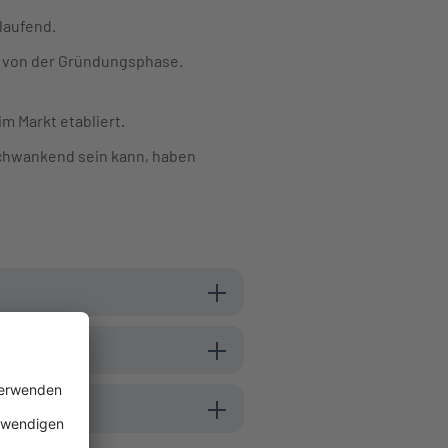
tlaufend.
ig von der Gründungsphase.
m Markt etabliert.
schwankend sein kann, haben