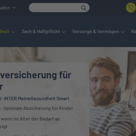
aaßen
det sich das Hauptmenü. Dieses lässt sich per Tab steuern. Unte
heit
Sach & Haftpflicht
Vorsorge & Vermögen
R
versicherung für
r
t: INTER MeineGesundheit Smart
h: Optimale Absicherung für Kinder
 wenn im Alter der Bedarf an
eigt