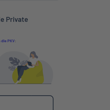
ie Private
 die PKV
: