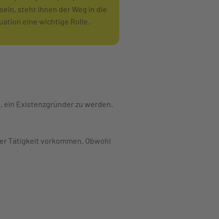
sein, steht ihnen der Weg in die
uation eine wichtige Rolle.
 ein Existenzgründer zu werden.
her Tätigkeit vorkommen. Obwohl