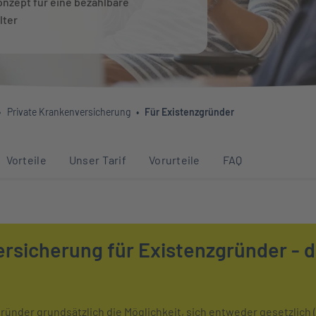
onzept für eine bezahlbare
lter
Private Krankenversicherung
Für Existenzgründer
Abschnitten auf dieser Seite
Vorteile
Unser Tarif
Vorurteile
FAQ
rsicherung für Existenzgründer - d
ünder grundsätzlich die Möglichkeit, sich entweder gesetzlich (