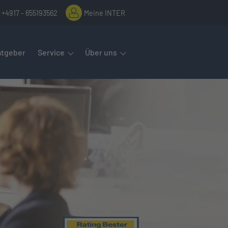
+4917 - 655193562
Meine INTER
rmenüs öffnet man mit der Leertaste oder Pfeil nach unten. Diese
atgeber
Service
Über uns