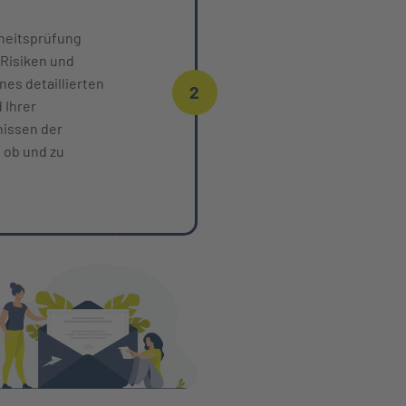
dheitsprüfung
 Risiken und
nes detaillierten
2
 Ihrer
nissen der
 ob und zu