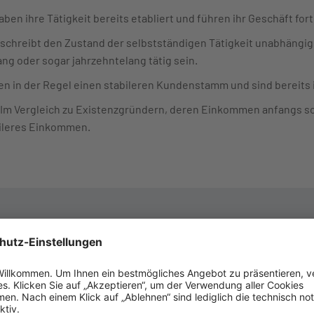
aben ihre Tätigkeit bereits etabliert und führen ihr Geschäft for
beschreibt den Zustand der selbstständigen Tätigkeit unabhäng
ng oder sogar jahrzehntelang tätig sein.
en in der Regel einen stabileren Kundenstamm und sind bereits i
 Im Vergleich zu Existenzgründern, deren Einkommen anfangs 
bileres Einkommen.
tenzgründung