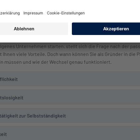
ann kann ich als Existenzgründer i
eigenes Unternehmen starten, stellt sich die Frage nach der pa
 Ihnen viele Vorteile. Doch wann können Sie als Gründer in die 
in müssen und wie der Wechsel genau funktioniert.
flichkeit
tslosigkeit
ätigkeit zur Selbstständigkeit
eit