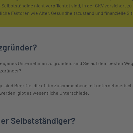
Selbstständige nicht verpflichtet sind, in der GKV versichert zu 
liche Faktoren wie Alter, Gesundheitszustand und finanzielle Sit
nzgründer?
 eigenes Unternehmen zu gründen, sind Sie auf dem besten Weg,
enzgründer?
ge sind Begriffe, die oft im Zusammenhang mit unternehmerisc
erden, gibt es wesentliche Unterschiede.
er Selbstständiger?