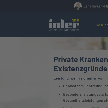
Lena Harken-Kl
Hier befin
Gesund
Private Kranken
Existenzgründe
Leistung, wenn´s drauf ankomm
Geplant familienfreundlic
Besonders leistungsstark,
Gesundheitsleistungen st