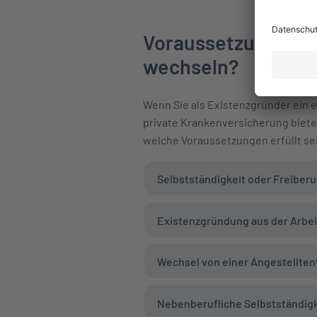
Voraussetzungen: W
wechseln?
Wenn Sie als Existenzgründer ein 
private Krankenversicherung bietet
welche Voraussetzungen erfüllt se
Selbstständigkeit oder Freiberu
Existenzgründung aus der Arbei
Wechsel von einer Angestelltent
Nebenberufliche Selbstständigk