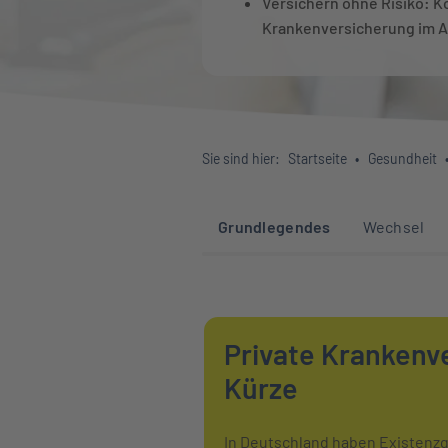
Versichern ohne Risiko: K
Krankenversicherung im A
Sie sind hier:
Startseite
Gesundheit
Sprunglinks zu den 
Grundlegendes
Wechsel
Private Krankenve
Kürze
In Deutschland haben Existenzgr