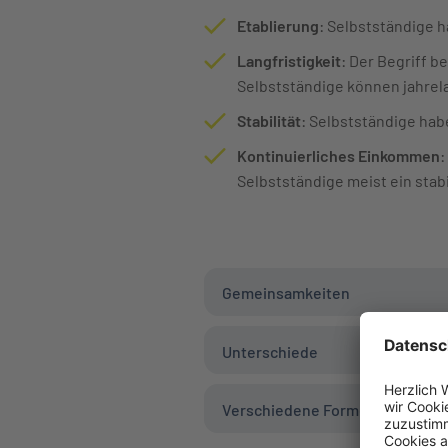
Etablierung
: Selbstständige h
Langfristigkeit
: Der Begriff 
Selbstständige können jahrela
Stabilität
: Selbstständige hab
Kontinuierliches Einkommen
:
Selbstständige meist ein sta
Gemeinsamkeiten
Unterschiede
Verschiedene Formen der Exis