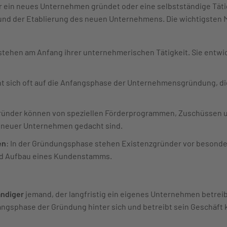
r ein neues Unternehmen gründet oder eine selbstständige Tätig
 und der Etablierung des neuen Unternehmens. Die wichtigsten
stehen am Anfang ihrer unternehmerischen Tätigkeit. Sie entwi
eht sich oft auf die Anfangsphase der Unternehmensgründung, die 
ründer können von speziellen Förderprogrammen, Zuschüssen un
ng neuer Unternehmen gedacht sind.
en
: In der Gründungsphase stehen Existenzgründer vor besond
und Aufbau eines Kundenstamms.
ändiger
jemand, der langfristig ein eigenes Unternehmen betreibt 
angsphase der Gründung hinter sich und betreibt sein Geschäft 