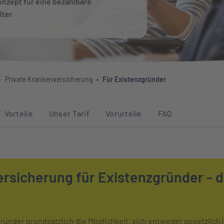
onzept für eine bezahlbare
lter
Private Krankenversicherung
Für Existenzgründer
Abschnitten auf dieser Seite
Vorteile
Unser Tarif
Vorurteile
FAQ
rsicherung für Existenzgründer - d
ünder grundsätzlich die Möglichkeit, sich entweder gesetzlich (