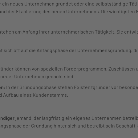
r ein neues Unternehmen gründet oder eine selbstständige Tätig
 und der Etablierung des neuen Unternehmens. Die wichtigsten
stehen am Anfang ihrer unternehmerischen Tätigkeit. Sie entwi
eht sich oft auf die Anfangsphase der Unternehmensgründung, die 
ründer können von speziellen Förderprogrammen, Zuschüssen un
ng neuer Unternehmen gedacht sind.
en
: In der Gründungsphase stehen Existenzgründer vor besond
und Aufbau eines Kundenstamms.
ändiger
jemand, der langfristig ein eigenes Unternehmen betreibt 
angsphase der Gründung hinter sich und betreibt sein Geschäft 