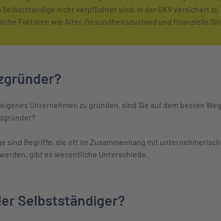
Selbstständige nicht verpflichtet sind, in der GKV versichert zu 
liche Faktoren wie Alter, Gesundheitszustand und finanzielle Sit
nzgründer?
 eigenes Unternehmen zu gründen, sind Sie auf dem besten Weg,
enzgründer?
ge sind Begriffe, die oft im Zusammenhang mit unternehmerisc
erden, gibt es wesentliche Unterschiede.
er Selbstständiger?