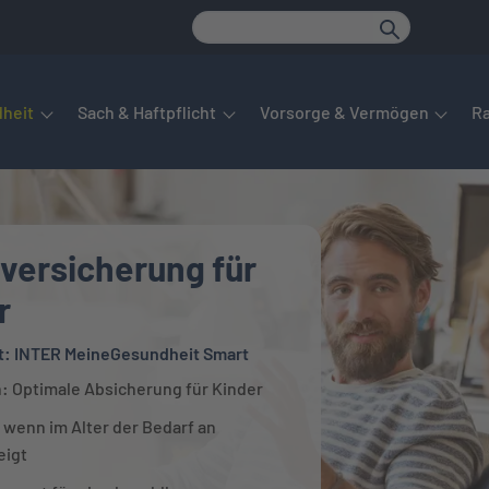
det sich das Hauptmenü. Dieses lässt sich per Tab steuern. Unte
heit
Sach & Haftpflicht
Vorsorge & Vermögen
R
versicherung für
r
t: INTER MeineGesundheit Smart
h: Optimale Absicherung für Kinder
 wenn im Alter der Bedarf an
eigt