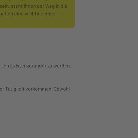
sein, steht ihnen der Weg in die
uation eine wichtige Rolle.
 ein Existenzgründer zu werden.
her Tätigkeit vorkommen. Obwohl