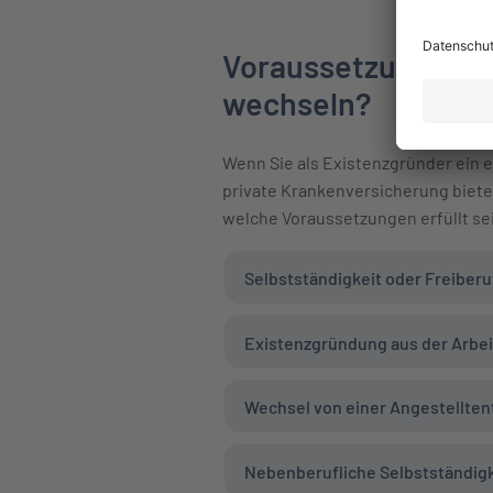
Voraussetzungen: W
wechseln?
Wenn Sie als Existenzgründer ein 
private Krankenversicherung bietet
welche Voraussetzungen erfüllt se
Selbstständigkeit oder Freiberu
Existenzgründung aus der Arbei
Wechsel von einer Angestelltent
Nebenberufliche Selbstständigk