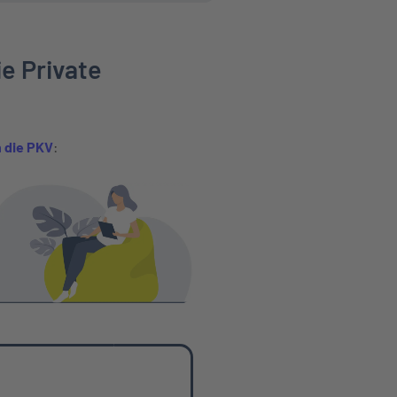
ie Private
 die PKV
: