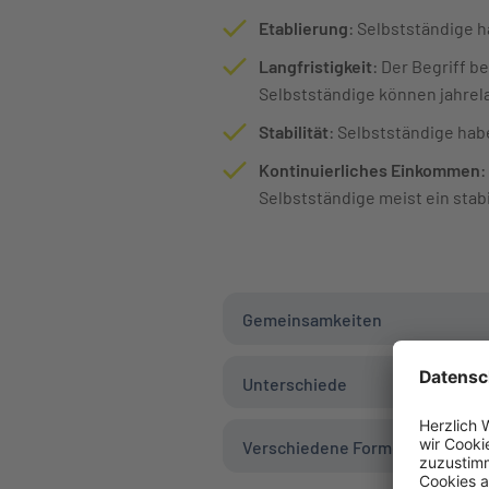
Etablierung
: Selbstständige h
Langfristigkeit
: Der Begriff 
Selbstständige können jahrela
Stabilität
: Selbstständige hab
Kontinuierliches Einkommen
:
Selbstständige meist ein sta
Gemeinsamkeiten
Unterschiede
Verschiedene Formen der Exis