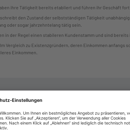
aben ihre Tätigkeit bereits etabliert und führen ihr Geschäft for
beschreibt den Zustand der selbstständigen Tätigkeit unabhäng
ng oder sogar jahrzehntelang tätig sein.
en in der Regel einen stabileren Kundenstamm und sind bereits i
 Im Vergleich zu Existenzgründern, deren Einkommen anfangs 
bileres Einkommen.
tenzgründung