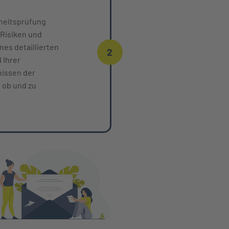
dheitsprüfung
 Risiken und
nes detaillierten
2
 Ihrer
nissen der
 ob und zu