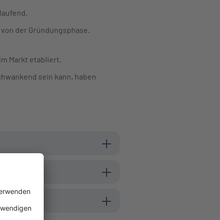
tlaufend.
ig von der Gründungsphase.
m Markt etabliert.
schwankend sein kann, haben