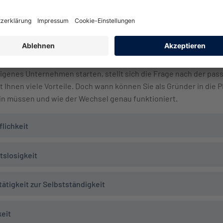
ann kann ich als Existenzgründer i
eigenes Unternehmen starten, stellt sich die Frage nach der pa
 Ihnen viele Vorteile. Doch wann können Sie als Gründer in die 
in müssen und wie der Wechsel genau funktioniert.
flichkeit
tslosigkeit
ätigkeit zur Selbstständigkeit
eit