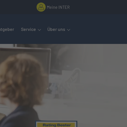
Meine INTER
rmenüs öffnet man mit der Leertaste oder Pfeil nach unten. Diese
atgeber
Service
Über uns