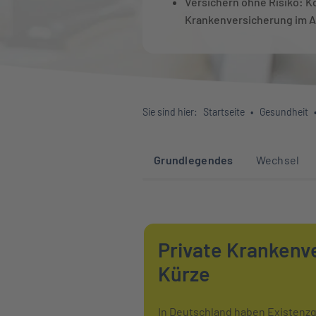
Versichern ohne Risiko: K
Krankenversicherung im A
Sie sind hier:
Startseite
Gesundheit
Sprunglinks zu den 
Grundlegendes
Wechsel
Private Krankenve
Kürze
In Deutschland haben Existenzgr