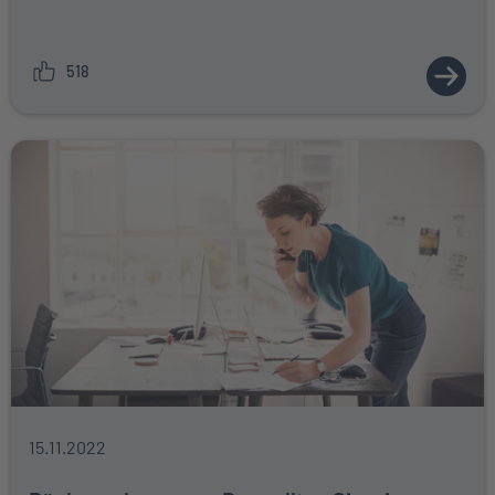
518
ZUM A
15.11.2022