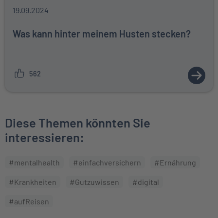
19.09.2024
Was kann hinter meinem Husten stecken?
562
ZUM A
Diese Themen könnten Sie
interessieren:
#mentalhealth
#einfachversichern
#Ernährung
#Krankheiten
#Gutzuwissen
#digital
#aufReisen