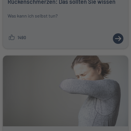
Rückenschmerzen: Das sollten Sie wissen
Was kann ich selbst tun?
1490
ZUM A