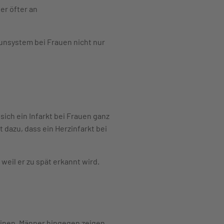
er öfter an
unsystem bei Frauen nicht nur
ich ein Infarkt bei Frauen ganz
dazu, dass ein Herzinfarkt bei
 weil er zu spät erkannt wird.
weinen. Männer hingegen zeigen