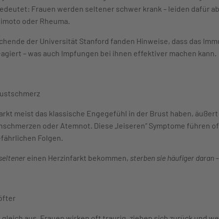
edeutet: Frauen werden seltener schwer krank – leiden dafür ab
imoto oder Rheuma.
chende der Universität Stanford fanden Hinweise, dass das Imm
reagiert – was auch Impfungen bei ihnen effektiver machen kann.
Brustschmerz
kt meist das klassische Engegefühl in der Brust haben, äußert s
nschmerzen oder Atemnot. Diese „leiseren“ Symptome führen oft 
efährlichen Folgen.
seltener
einen Herzinfarkt bekommen,
sterben sie häufiger daran
–
öfter
 gleich aus. Frauen wirken oft traurig, ziehen sich zurück und 