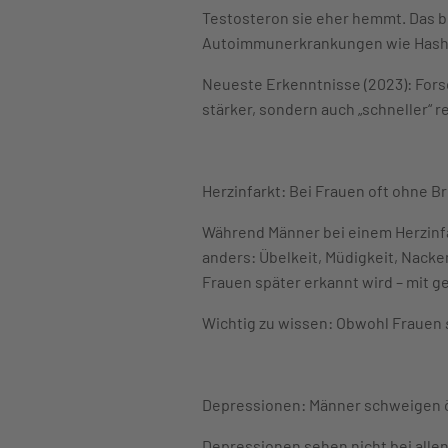
Testosteron sie eher hemmt. Das b
Autoimmunerkrankungen wie Hash
Neueste Erkenntnisse (2023): Fors
stärker, sondern auch „schneller“ 
Herzinfarkt: Bei Frauen oft ohne 
Während Männer bei einem Herzinfar
anders: Übelkeit, Müdigkeit, Nacke
Frauen später erkannt wird – mit g
Wichtig zu wissen: Obwohl Frauen
Depressionen: Männer schweigen 
Depressionen sehen nicht bei allen