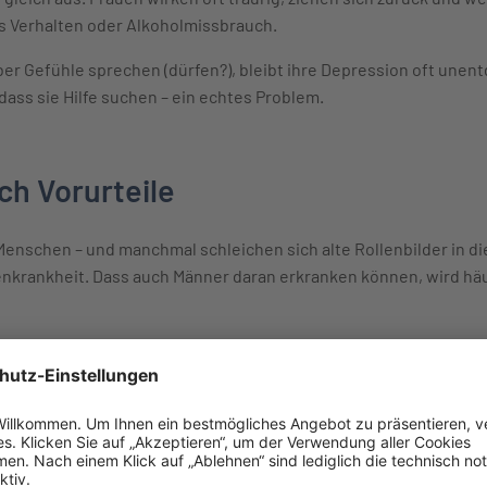
es Verhalten oder Alkoholmissbrauch.
ber Gefühle sprechen (dürfen?), bleibt ihre Depression oft unent
 dass sie Hilfe suchen – ein echtes Problem.
ch Vorurteile
enschen – und manchmal schleichen sich alte Rollenbilder in die
uenkrankheit. Dass auch Männer daran erkranken können, wird hä
urde jahrzehntelang fast nur an Männern betrieben. Erst seit r
pezifischen Merkmale – einzubeziehen.
n unterschiedlich