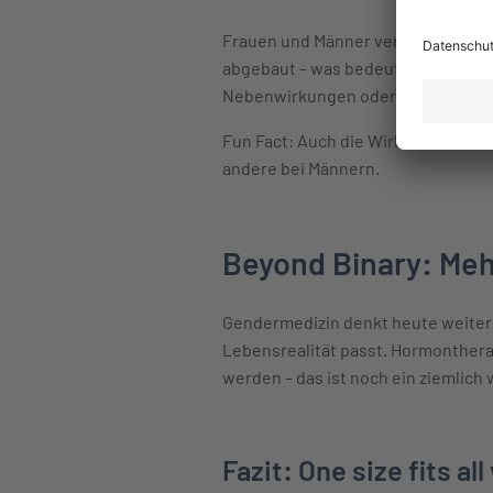
Frauen und Männer verstoffwechsel
abgebaut – was bedeutet, dass sie
Nebenwirkungen oder Überdosier
Fun Fact: Auch die Wirksamkeit vo
andere bei Männern.
Beyond Binary: Meh
Gendermedizin denkt heute weiter:
Lebensrealität passt. Hormonthera
werden – das ist noch ein ziemlich 
Fazit: One size fits al