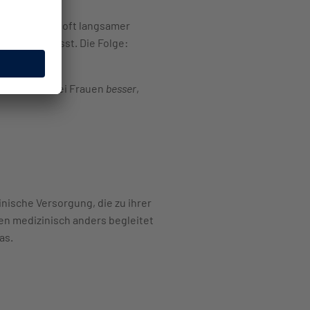
f bei Frauen oft langsamer
cht angepasst. Die Folge:
tel wirken bei Frauen
besser
,
nische Versorgung, die zu ihrer
en medizinisch anders begleitet
as.