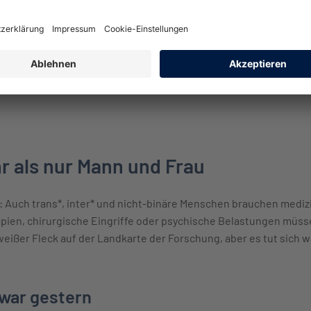
n Medikamente unterschiedlich. Zum Beispiel wird ein Wirkstof
weniger
davon brauchen. Trotzdem werden Dosierungen häufig ni
ungen.
n Schmerzmitteln kann sich unterscheiden – manche Schmerzmit
r als nur Mann und Frau
 Auch trans*, inter* und nicht-binäre Menschen brauchen medizi
pien, chirurgische Eingriffe oder psychische Belastungen müss
weißer Fleck auf der Landkarte der Forschung, aber es tut sich w
l war gestern