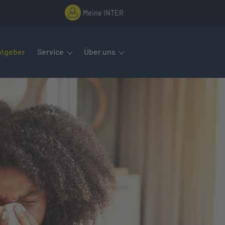
Meine INTER
rmenüs öffnet man mit der Leertaste oder Pfeil nach unten. Diese
atgeber
Service
Über uns