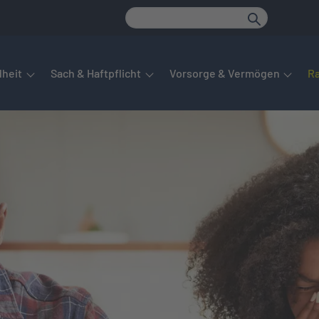
det sich das Hauptmenü. Dieses lässt sich per Tab steuern. Unte
heit
Sach & Haftpflicht
Vorsorge & Vermögen
R