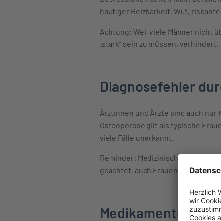
häufiger Reizbarkeit, Wut, riskant
Achtung: Weil viele Männer nicht ü
„stark“ sein zu müssen, verhindert,
Diagnosefehler dur
Ärztinnen und Ärzte sind auch nur M
Osteoporose gilt als typische Fra
viele Fälle unerkannt.
Reminder: Medizinische Forschung w
geachtet, auch Frauen – und ihre s
Medikamente wirke