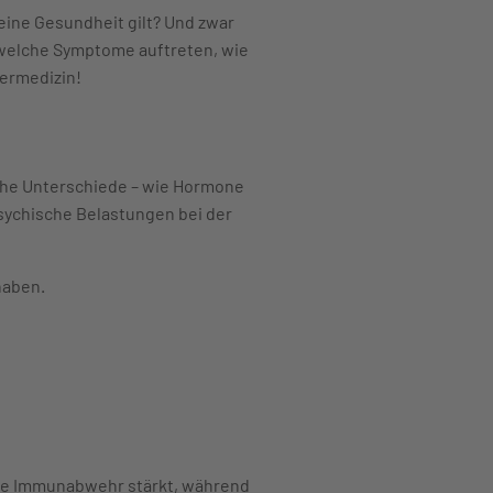
eine Gesundheit gilt? Und zwar
 welche Symptome auftreten, wie
dermedizin!
sche Unterschiede – wie Hormone
sychische Belastungen bei der
haben.
die Immunabwehr stärkt, während