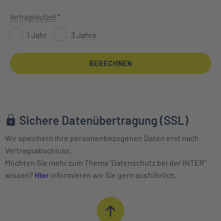
Vertragslaufzeit
*
1 Jahr
3 Jahre
BERECHNEN
Sichere Datenübertragung (SSL)
Ab dem gewählten Tag beginnt Ihr Versicherungsschutz, frühesten
Bitte entnehmen Sie die Vertragsnummer aus Ihrem Versicherung
Während Ihrer Ausbildung versichern wir Sie gratis! Bitte info
Sofern Sie Ihren Schutz nicht zum 01. April - dem Beginn des J
Mit der Entscheidung für unsere „grüne“ Jagdhaftpflichtversiche
Die Haftungsrisiken aus dem Halten eigener Jagdhunde sind bei
Wir speichern Ihre personenbezogenen Daten erst nach
Vertragsabschluss.
Möchten Sie mehr zum Thema "Datenschutz bei der INTER"
wissen?
Hier
informieren wir Sie gern ausführlich.