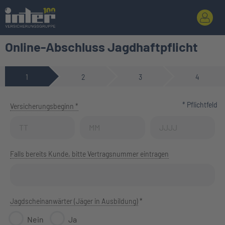
Online-Abschluss Jagdhaftpflicht
1
2
3
4
* Pflichtfeld
Versicherungsbeginn *
Vertragsbeginn (Tag)
Vertragsbeginn (Monat)
Vertragsbeginn (Jahr)
Falls bereits Kunde, bitte Vertragsnummer eintragen
Jagdscheinanwärter (Jäger in Ausbildung)
*
Nein
Ja