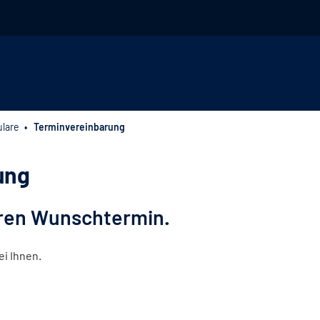
lare
Terminvereinbarung
ung
hren Wunschtermin.
ei Ihnen.