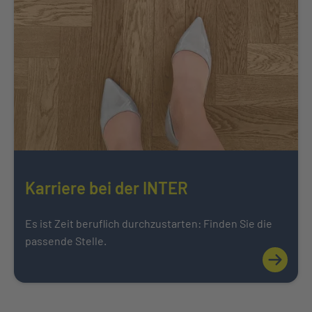
Karriere bei der INTER
Es ist Zeit beruflich durchzustarten: Finden Sie die
passende Stelle.
Mehr über