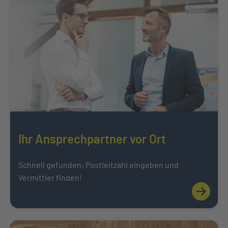
Ihr Ansprechpartner vor Ort
Schnell gefunden: Postleitzahl eingeben und
Vermittler finden!
Mehr über
Weiter zu Karriere bei der INTER