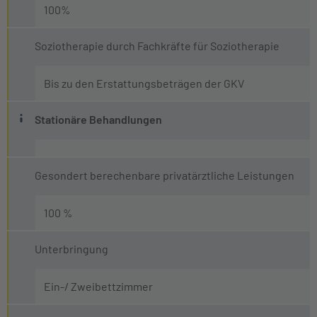
100%
Soziotherapie durch Fachkräfte für Soziotherapie
Bis zu den Erstattungsbeträgen der GKV
Was ist eine stationäre Behandlung?
Stationäre Behandlungen
Von einer stationären Behandlung spricht man, wenn de
Gesondert berechenbare privatärztliche Leistungen
100 %
Unterbringung
Ein-/ Zweibettzimmer