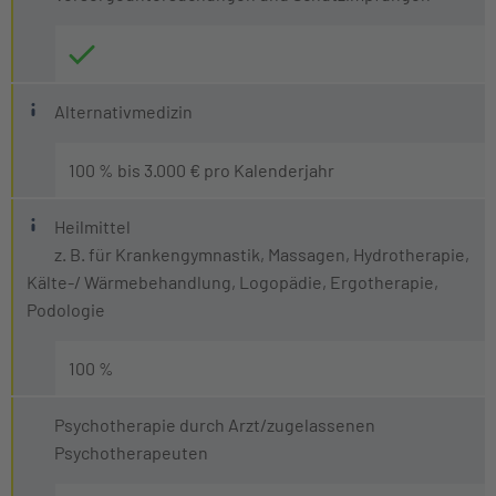
Was sind Alternative Heilmethoden?
Alternativmedizin
Behandlungen durch Heilpraktiker im Sinne des deu
100 % bis 3.000 € pro Kalenderjahr
Methoden der besonderen Therapierichtungen nach 
Offener Heil- und Hilfsmittelkatalog
Behandlung durch sektorale Heilpraktiker, wie z. B
Heilmittel
z. B. für Krankengymnastik, Massagen, Hydrotherapie,
Der offene Katalog ermöglicht es Versicherten, eine um
Behandlung durch Chiropraktiker und Osteopathe
Kälte-/ Wärmebehandlung, Logopädie, Ergotherapie,
Podologie
100 %
Psychotherapie durch Arzt/zugelassenen
Psychotherapeuten