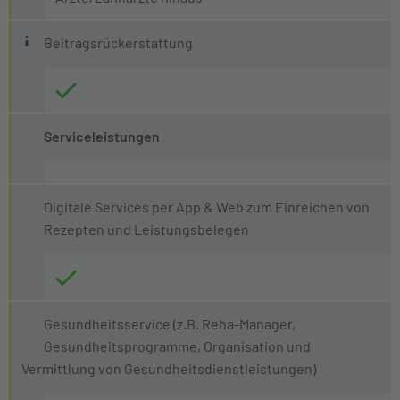
Was ist eine Beitragsrückerstattung?
Beitragsrückerstattung
Sie erhalten eine Beitragsrückerstattung (BRE), wenn S
Die Höhe der BRE wird jedes Jahr neu beschlossen. Wir 
Serviceleistungen
Digitale Services per App & Web zum Einreichen von
Rezepten und Leistungsbelegen
Gesundheitsservice (z.B. Reha-Manager,
Gesundheitsprogramme, Organisation und
Vermittlung von Gesundheitsdienstleistungen)