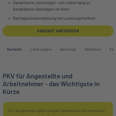
Garantierte Leistungen - ein Leben lang zu
bezahlbaren Beiträgen im Alter
Beitragsrückerstattung bei Leistungsfreiheit
ANGEBOT ANFORDERN
Sprunglinks zu den Abschnitten auf die
Vorteile
Leistungen
Beiträge
Wechsel
Ser
PKV für Angestellte und
Arbeitnehmer - das Wichtigste in
Kürze
Für Angestellte gibt es eine Vielzahl von Vorteilen bei