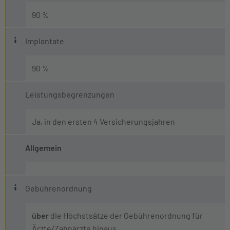
Als Zahnersatz gilt eine Voll- bzw. Teilüberkronung, w
90 %
Was ist ein Implantat?
Implantate
Ein Implantat ist eine Metallschraube oder ein Stift, der
90 %
Leistungsbegrenzungen
Ja, in den ersten 4 Versicherungsjahren
Allgemein
Was ist die Gebührenordnung für Ärzte und Z
Gebührenordnung
Die sogenannte Gebührenordnung für Ärzte (oder Zahnärzt
über
die Höchstsätze der Gebührenordnung für
Ärzte/Zahnärzte hinaus