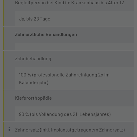
Begleitperson bei Kind im Krankenhaus bis Alter 12
Ja, bis 28 Tage
Zahnärztliche Behandlungen
Zahnbehandlung
100 % (professionelle Zahnreinigung 2x im
Kalenderjahr)
Kieferorthopädie
90 % (bis Vollendung des 21. Lebensjahres)
Was bedeutet "implantatgetragener" Zahners
Zahnersatz (inkl. implantatgetragenem Zahnersatz)