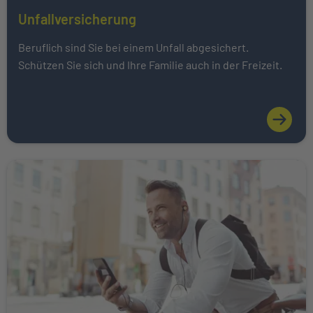
Unfallversicherung
Mehr über Das könnte Sie auch interessieren erfahren
Beruflich sind Sie bei einem Unfall abgesichert.
Schützen Sie sich und Ihre Familie auch in der Freizeit.
Weiter zu Private Krankenversicherung