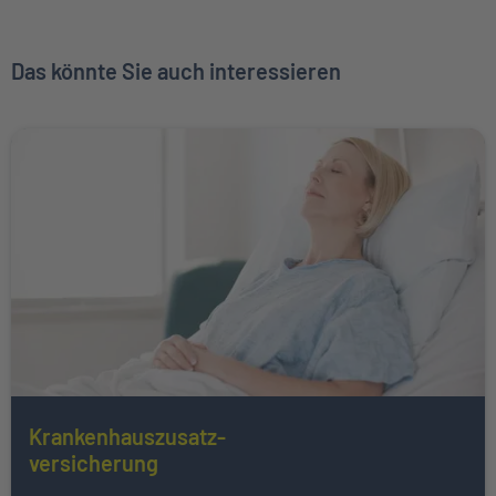
Das könnte Sie auch interessieren
Weiter zu Krankenhauszusatz- </br>versicherung
Krankenhauszusatz-
Mehr über Das könnte Sie auch interessieren erfahren
versicherung