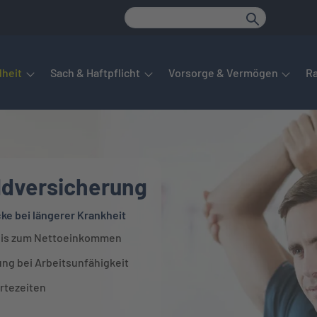
det sich das Hauptmenü. Dieses lässt sich per Tab steuern. Unte
heit
Sach & Haftpflicht
Vorsorge & Vermögen
R
dversicherung
cke bei längerer Krankheit
 bis zum Nettoeinkommen
ung bei Arbeitsunfähigkeit
rtezeiten