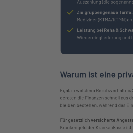
Auszahlung (die sogenannte
Zielgruppengenaue Tarife
Mediziner (KTMA/KTMN) an
Leistung bei Reha & Schw
Wiedereingliederung und 
Warum ist eine pri
Egal, in welchem Berufsverhältnis 
geraten die Finanzen schnell aus 
bleiben bestehen, während das Ei
Für
gesetzlich versicherte Angest
Krankengeld der Krankenkasse ist g