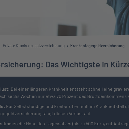
Private Krankenzusatzversicherung
Krankentagegeldversicherung
sicherung: Das Wichtigste in Kürz
lust:
Bei einer längeren Krankheit entsteht schnell eine gravie
nach sechs Wochen nur etwa 70 Prozent des Bruttoeinkommens 
de:
Für Selbstständige und Freiberufler fehlt im Krankheitsfall o
egeldversicherung fängt diesen Verlust auf.
estimmen die Höhe des Tagessatzes (bis zu 500 Euro, auf Anfrag