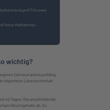
 Selbstständige (KTS) sowie
rend Reha-Maßnahmen,
o wichtig?
längeren Zeitraum arbeitsunfähig,
der allgemeine Lebensunterhalt
ach 42 Tagen. Das anschließende
erigen Bruttogehalts ab. Es