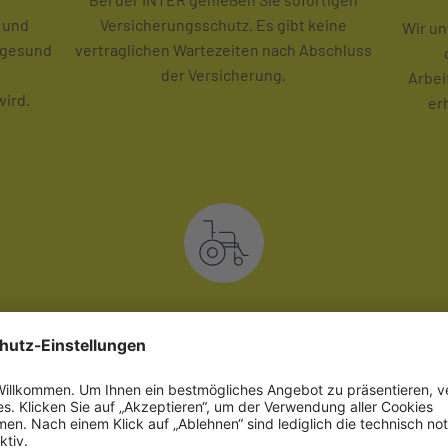
 und
Versicherungsschutz. Es gibt keine
Wir un
r gesund
vertraglichen Wartezeiten nach Abschluss
der Versicherung.
Arbei
wird.
er
Weltweiter
Gar
Versicherungsschutz
Ge
dau
ie INTER
Bei einer medizinisch notwendigen,
garant
he
vollstationären Behandlung leisten wir das
Na
leibt
Krankentagegeld weltweit für bis zu sechs