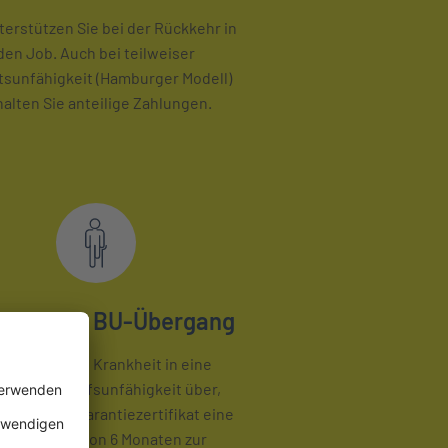
terstützen Sie bei der Rückkehr in
den Job. Auch bei teilweiser
tsunfähigkeit (Hamburger Modell)
halten Sie anteilige Zahlungen.
antierter BU-Übergang
ht eine lange Krankheit in eine
erhafte Berufsunfähigkeit über,
iert unser Garantiezertifikat eine
chleistung von 6 Monaten zur