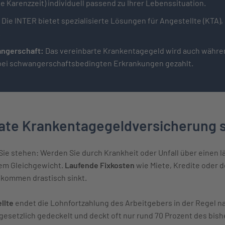
 Karenzzeit) individuell passend zu Ihrer Lebenssituation.
:
Die INTER bietet spezialisierte Lösungen für Angestellte (KTA),
.
angerschaft:
Das vereinbarte Krankentagegeld wird auch wäh
bei schwangerschaftsbedingten Erkrankungen gezahlt.
vate Krankentagegeldversicherung s
Sie stehen: Werden Sie durch Krankheit oder Unfall über einen 
dem Gleichgewicht.
Laufende Fixkosten
wie Miete, Kredite oder 
nkommen drastisch sinkt.
ellte
endet die Lohnfortzahlung des Arbeitgebers in der Regel n
esetzlich gedeckelt und deckt oft nur rund 70 Prozent des bish