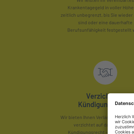
Krankentagegeld in voller Höhe
zeitlich unbegrenzt, bis Sie wiede
sind oder eine dauerhafte
Berufsunfähigkeit festgestellt 
Verzicht auf
Kündigungsrecht
Wir bieten Ihnen Verlässlichkeit. D
verzichtet auf das ordentlic
Kündigungsrecht – Ihr Schutz b