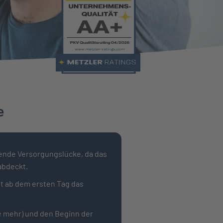
e
rende Versorgungslücke, da das
abdeckt.
ft ab dem ersten Tag das
e mehr) und den Beginn der