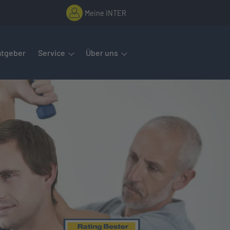
Meine INTER
rmenüs öffnet man mit der Leertaste oder Pfeil nach unten. Diese
atgeber
Service
Über uns