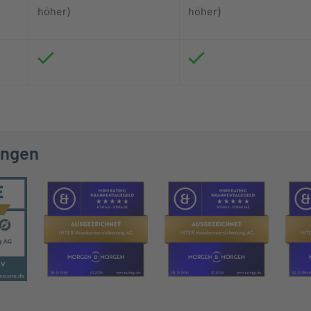
höher)
höher)
ungen