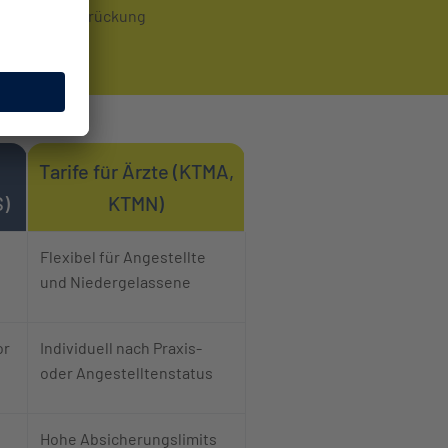
Überbrückung
Tarife für Ärzte (KTMA,
S)
KTMN)
Flexibel für Angestellte
und Niedergelassene
or
Individuell nach Praxis-
oder Angestelltenstatus
Hohe Absicherungslimits