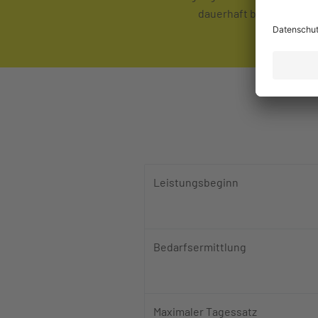
dauerhaft bestehen.
1. Spalte m
Leistungsbeginn
Bedarfsermittlung
Maximaler Tagessatz