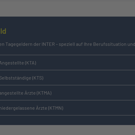
ld
nen Tagegeldern der INTER – speziell auf Ihre Berufssituation u
ngestellte (KTA)
Selbstständige (KTS)
ngestellte Ärzte (KTMA)
niedergelassene Ärzte (KTMN)