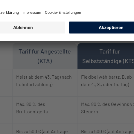
Monate
Tarif für Angestellte
Tarif für
(KTA)
Selbstständige (KT
it Leistungsbeschreibungen
Meist ab dem 43. Tag (nach
Flexibel wählbar (z. B. ab
Lohnfortzahlung)
dem 4., 8., oder 15. Tag)
Max. 80 % des
Max. 80 % des Gewinns v
Bruttoentgelts
Steuern
Bis zu 500 € (auf Anfrage
Bis zu 500 € (auf Anfrage