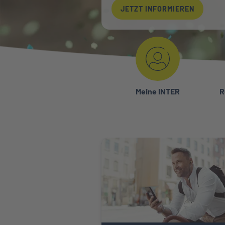
JETZT INFORMIEREN
Meine INTER
R
ftpflicht
Weiter zu Private Krankenversiche
HNEN