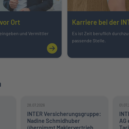
Karriere bei der I
vor Ort
Es ist Zeit beruflich durchzu
 eingeben und Vermittler
passende Stelle.
Mehr über Ihr Ansprechpartner vor Ort e
n
28.07.2026
01.07
INTER Versicherungsgruppe:
INT
Nadine Schmidhuber
AG 
übernimmt Maklervertrieb
Tar