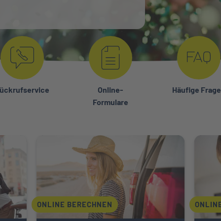
ückrufservice
Online-
Häufige Frag
Formulare
rung
Weiter zu Reisekrankenversicherung
Weiter 
ONLINE BERECHNEN
ONLIN