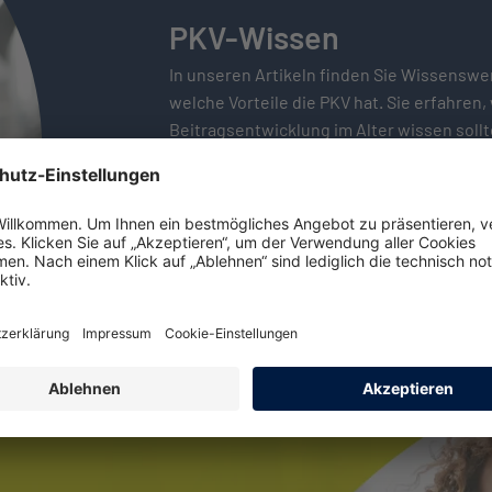
PKV-Wissen
In unseren Artikeln finden Sie Wissenswer
welche Vorteile die PKV hat. Sie erfahren,
Beitrags­entwicklung im Alter wissen soll
verschiedenen Begriffen aus der Versich