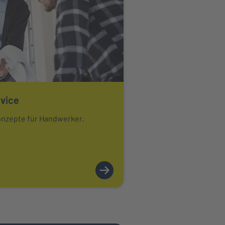
vice
onzepte für Handwerker.