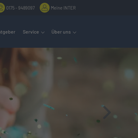
0175 - 9489097
Meine INTER
rmenüs öffnet man mit der Leertaste oder Pfeil nach unten. Diese
atgeber
Service
Über uns
Vor