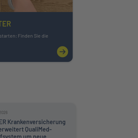
NTER
starten: Finden Sie die
rfahren
Mehr über Karriere bei der INTER erf
.2026
ER Krankenversicherung
erweitert QualiMed-
ifsystem um neue