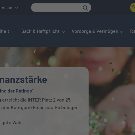
nemann
det sich das Hauptmenü. Dieses lässt sich per Tab steuern. Unte
heit
Sach & Haftpflicht
Vorsorge & Vermögen
R
Finanzstärke
ing der Ratings"
 erreicht die INTER Platz 2 von 25
n der Kategorie Finanzstärke belegen
e gute Wahl.