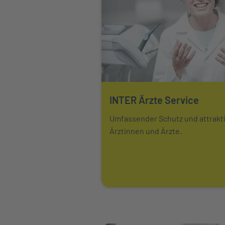
INTER Ärzte Service
Mehr über erfahren
Umfassender Schutz und attrakt
Ärztinnen und Ärzte.