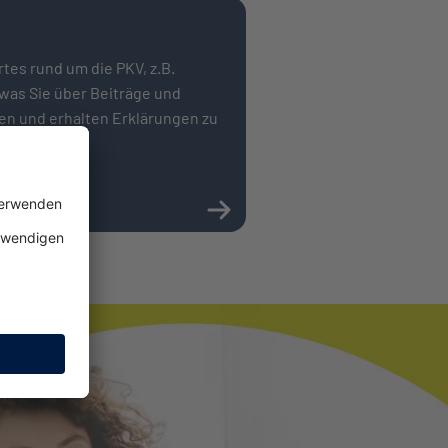
tes rund um die PKV, z.B.
 was Sie über Bei­träge und
ten und erhalten Erklärungen zu
erungswelt.