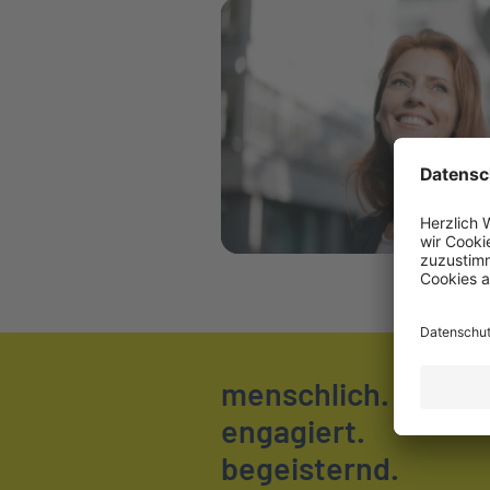
Weiter zu PKV-Wissen
menschlich.
engagiert.
begeisternd.