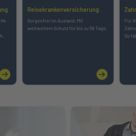
ung
Reisekrankenversicherung
Zah
Mehr über erfahren
Mehr 
ife
Sorgenfrei im Ausland. Mit
Für I
weltweitem Schutz für bis zu 56 Tage.
Zahn
ch.
So fä
Weiter zu INTER Handwerker S