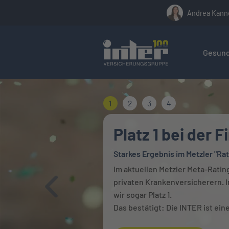
Andrea Kan
Hier befin
Gesund
1
2
3
4
Platz 1 bei der 
Starkes Ergebnis im Metzler "Rat
Im aktuellen Metzler Meta-Rating
privaten Krankenversicherern. I
Zurück
wir sogar Platz 1.
Das bestätigt: Die INTER ist ein