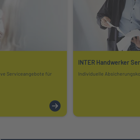
INTER Handwerker Ser
Mehr über erfahren
ive Serviceangebote für
Individuelle Absicherungsk