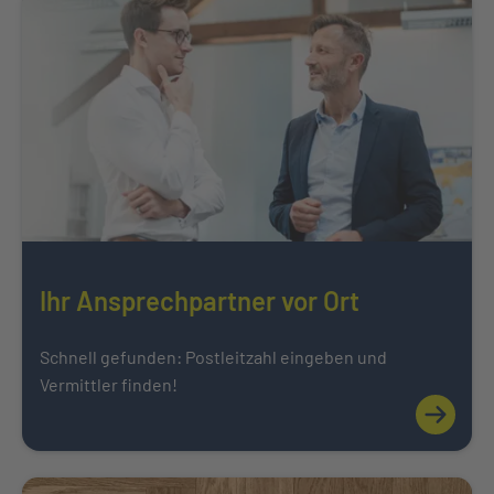
Ihr Ansprechpartner vor Ort
Schnell gefunden: Postleitzahl eingeben und
Vermittler finden!
Mehr über
Weiter zu Karriere bei der INTER