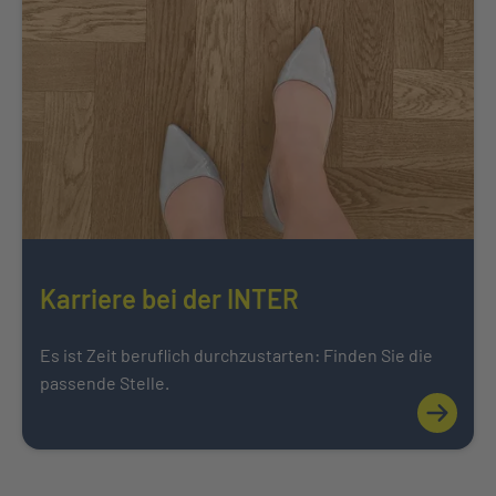
Karriere bei der INTER
Es ist Zeit beruflich durchzustarten: Finden Sie die
passende Stelle.
Mehr über