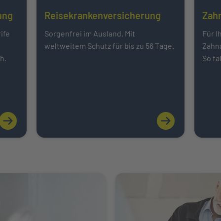
ung
Reisekrankenversicherung
Zah
Mehr über erfahren
Mehr 
ife
Sorgenfrei im Ausland. Mit
Für I
weltweitem Schutz für bis zu 56 Tage.
Zahn
ch.
So fä
Weiter zu INTER Handwerker S