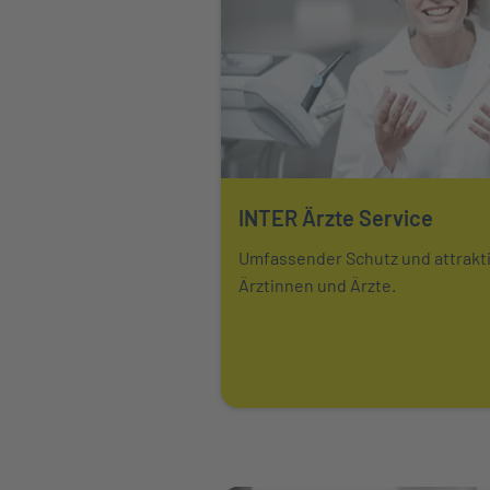
INTER Ärzte Service
Mehr über erfahren
Umfassender Schutz und attrakt
Ärztinnen und Ärzte.