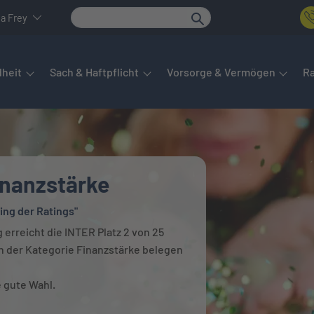
a Frey
det sich das Hauptmenü. Dieses lässt sich per Tab steuern. Unte
heit
Sach & Haftpflicht
Vorsorge & Vermögen
R
Finanzstärke
ing der Ratings"
 erreicht die INTER Platz 2 von 25
n der Kategorie Finanzstärke belegen
e gute Wahl.