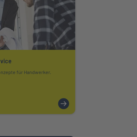
vice
onzepte für Handwerker.