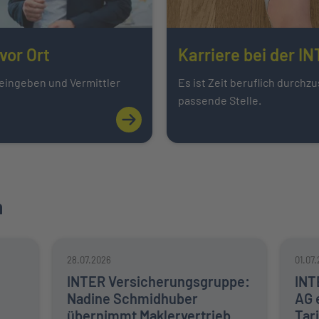
Karriere bei der I
vor Ort
Es ist Zeit beruflich durchzu
 eingeben und Vermittler
passende Stelle.
Mehr über Ihr Ansprechpartner vor Ort e
n
28.07.2026
01.07
INTER Versicherungsgruppe:
INT
Nadine Schmidhuber
AG 
übernimmt Maklervertrieb
Tar