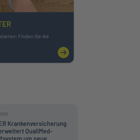
NTER
starten: Finden Sie die
rfahren
Mehr über Karriere bei der INTER erf
.2026
ER Krankenversicherung
erweitert QualiMed-
ifsystem um neue