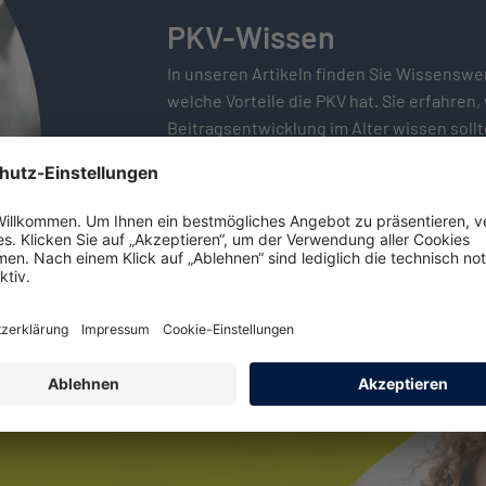
PKV-Wissen
In unseren Artikeln finden Sie Wissenswer
welche Vorteile die PKV hat. Sie erfahren,
Beitrags­entwicklung im Alter wissen soll
verschiedenen Begriffen aus der Versich