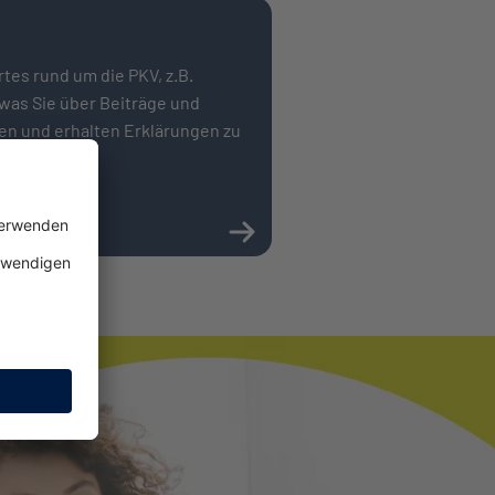
tes rund um die PKV, z.B.
 was Sie über Bei­träge und
ten und erhalten Erklärungen zu
erungswelt.