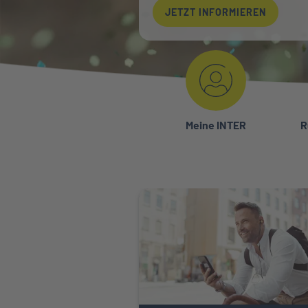
JETZT INFORMIEREN
Meine INTER
R
ftpflicht
Weiter zu Private Krankenversiche
HNEN