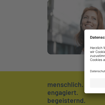
Weiter zu PKV-Wissen
menschlich.
engagiert.
begeisternd.