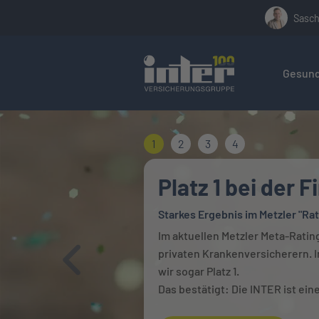
Sasch
Hier befin
Gesund
1
2
3
4
Platz 1 bei der 
Starkes Ergebnis im Metzler "Rat
Im aktuellen Metzler Meta-Rating
privaten Krankenversicherern. I
Zurück
wir sogar Platz 1.
Das bestätigt: Die INTER ist ein