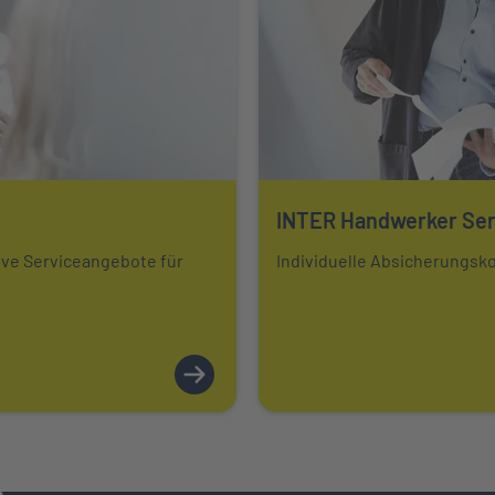
INTER Handwerker Ser
Mehr über erfahren
ive Serviceangebote für
Individuelle Absicherungsk