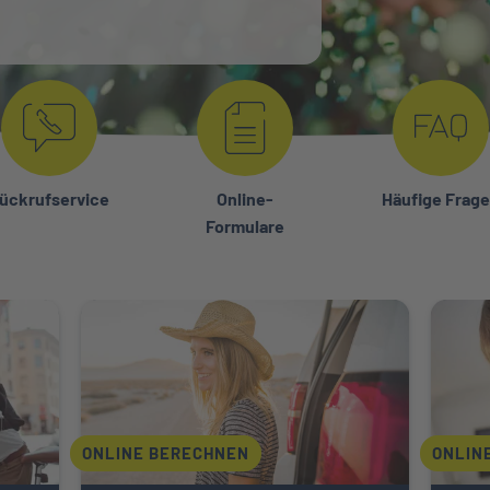
ückrufservice
Online-
Häufige Frag
Formulare
rung
Weiter zu Reisekrankenversicherung
Weiter 
ONLINE BERECHNEN
ONLIN