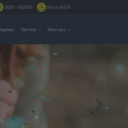
06251 - 8528120
Meine INTER
rmenüs öffnet man mit der Leertaste oder Pfeil nach unten. Diese
atgeber
Service
Über uns
Vor