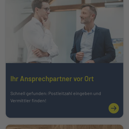
Ihr Ansprechpartner vor Ort
Schnell gefunden: Postleitzahl eingeben und
Vermittler finden!
Mehr über
Weiter zu Karriere bei der INTER