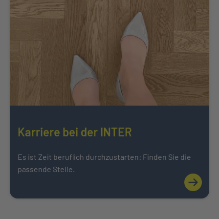
Karriere bei der INTER
Es ist Zeit beruflich durchzustarten: Finden Sie die
passende Stelle.
Mehr über