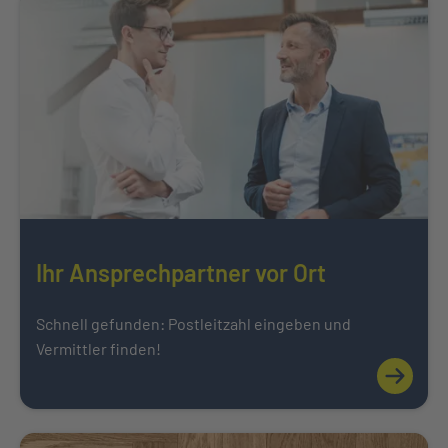
Ihr Ansprechpartner vor Ort
Schnell gefunden: Postleitzahl eingeben und
Vermittler finden!
Mehr über
Weiter zu Karriere bei der INTER