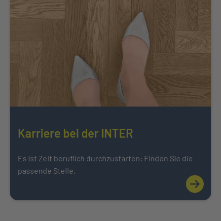
Karriere bei der INTER
Es ist Zeit beruflich durchzustarten: Finden Sie die
passende Stelle.
Mehr über