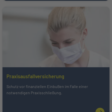
Weiter zu Praxisausfallversicherung
Praxisausfallversicherung
Mehr über Das könnte Sie auch interessieren erfahren
Schutz vor finanziellen Einbußen im Falle einer
notwendigen Praxisschließung.