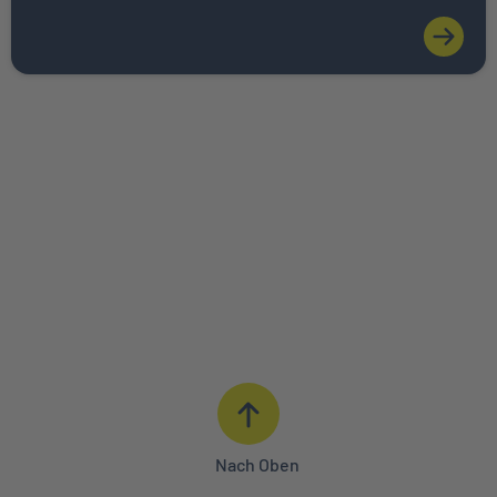
ANGEBOT ANFORDERN
BERATUNG IN IHRER NÄHE
0621 427 - 427
Nach Oben