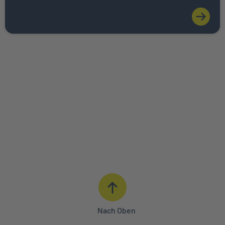
ANGEBOT ANFORDERN
BERATUNG IN IHRER NÄHE
0621 427 - 427
Nach Oben