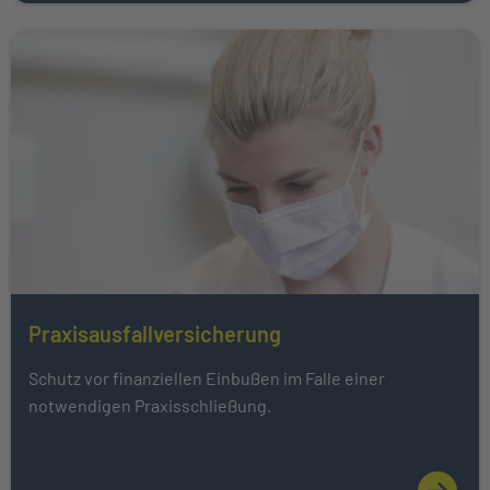
Weiter zu Praxisausfallversicherung
Praxisausfallversicherung
Mehr über Das könnte Sie auch interessieren erfahren
Schutz vor finanziellen Einbußen im Falle einer
notwendigen Praxisschließung.