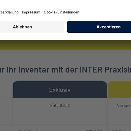
ausfall
der Versicherungsschutz genau auf
gelten
gte
Ärztinnen, Zahnärzte & Co. zugeschnitten.
nische
 Ihr Inventar mit der INTER Praxis
Exklusiv
it Leistungsbeschreibungen
250.000 €
Versic