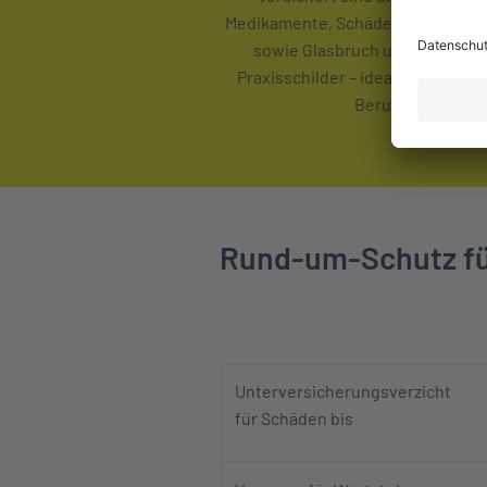
Medikamente, Schäden durch Kühl
sowie Glasbruch und beschädi
Praxisschilder – ideal für medizi
Berufe.
Rund-um-Schutz für
1. Spalte m
Unterversicherungsverzicht
für Schäden bis