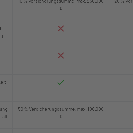
10 % Versicherungssumme, max. 250.000
20 % Ver
€
e
ng
eit
zung
50 % Versicherungssumme, max. 100.000
fall
€