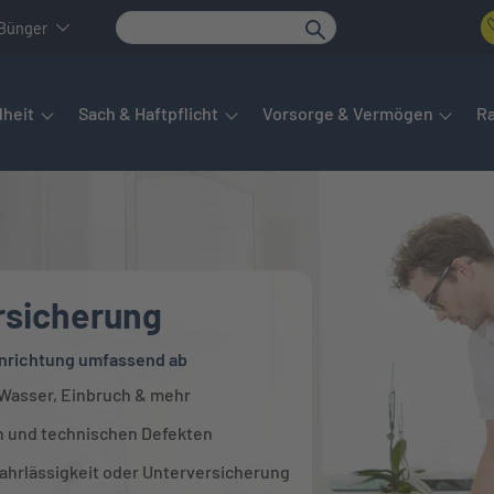
 Bünger
det sich das Hauptmenü. Dieses lässt sich per Tab steuern. Unte
heit
Sach & Haftpflicht
Vorsorge & Vermögen
R
rsicherung
Einrichtung umfassend ab
Wasser, Einbruch & mehr
ch und technischen Defekten
ahrlässigkeit oder Unterversicherung