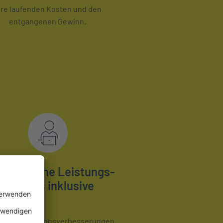
hre laufenden Kosten und den
entgangenen Gewinn.
omatische Leistungs-
Updates inklusive
nftige Leistungsverbesserungen