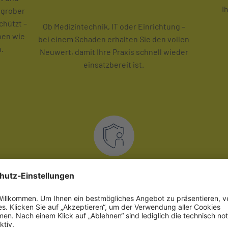
I
 grober
chützt –
Ob Medizintechnik, IT oder Einrichtung –
nen wie
bei einem Schaden erhalten Sie den vollen
.
Neuwert, damit Ihre Praxis schnell wieder
einsatzbereit ist.
Speziell für Heilberufe
Aut
iken
entwickelt
en,
Die INTER kennt Ihre Branche – deshalb ist
Zukü