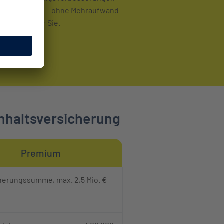
 automatisch – ohne Mehraufwand
für Sie.
inhaltsversicherung
Premium
herungssumme, max. 2,5 Mio. €