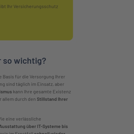
ibt Ihr Versicherungsschutz
 so wichtig?
e Basis für die Versorgung Ihrer
g sind täglich im Einsatz, aber
lismus
kann Ihre gesamte Existenz
r allem durch den
Stillstand Ihrer
Wie eine verlässliche
Ausstattung über IT-Systeme bis
axis im Ernstfall
schnell wieder