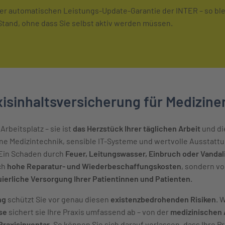
 der automatischen Leistungs-Update-Garantie der INTER – so ble
tand, ohne dass Sie selbst aktiv werden müssen.
isinhaltsversicherung für Mediziner
 Arbeitsplatz – sie ist
das Herzstück Ihrer täglichen Arbeit
und di
e Medizintechnik, sensible IT-Systeme und wertvolle Ausstattun
 Ein Schaden durch
Feuer, Leitungswasser, Einbruch oder Vanda
ch
hohe Reparatur- und Wiederbeschaffungskosten
, sondern vo
uierliche Versorgung Ihrer Patientinnen und Patienten
.
ng
schützt Sie vor genau diesen
existenzbedrohenden Risiken
. 
se
sichert sie Ihre Praxis umfassend ab – von der
medizinischen 
Praxisinventar
. So können Sie sich darauf verlassen, dass Ihre Pr