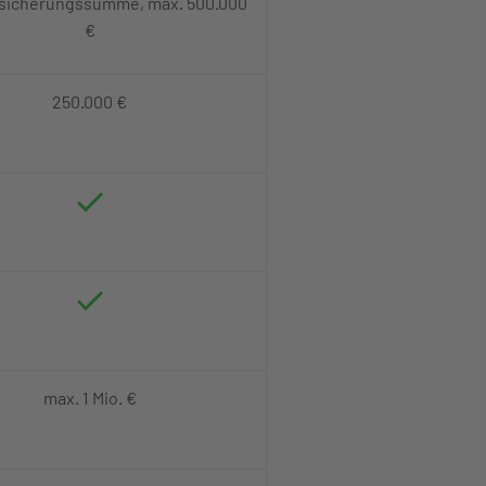
sicherungssumme, max. 500.000
€
250.000 €
max. 1 Mio. €