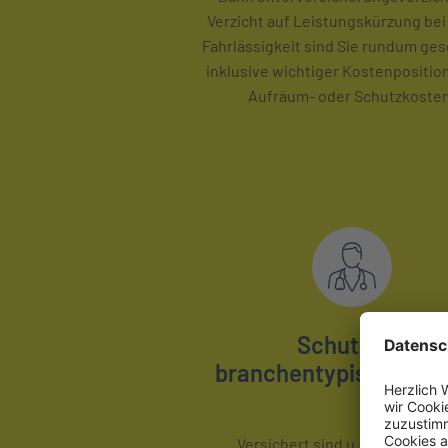
Verzicht auf Leistungskürzung bei
Fahrlässigkeit sind Sie rundum ges
inklusive wichtiger Kostenpositio
Aufräum- oder Schutzkosten
Schutz für
branchentypische Ris
Versichert sind u. a. Arzttasch