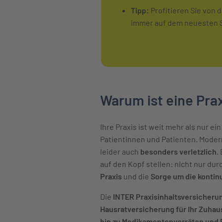
Tipp:
Profitieren Sie von
immer auf dem neuesten S
Warum ist eine Prax
Ihre Praxis ist weit mehr als nur ein
Patientinnen und Patienten. Modern
leider auch
besonders verletzlich
.
auf den Kopf stellen: nicht nur dur
Praxis
und die
Sorge um die kontin
Die
INTER Praxisinhaltsversicheru
Hausratversicherung für Ihr Zuhau
hin zu Medikamentenvorräten und 