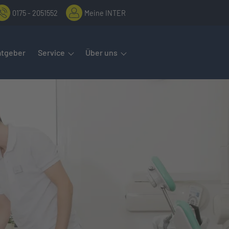
0175 - 2051552
Meine INTER
rmenüs öffnet man mit der Leertaste oder Pfeil nach unten. Diese
atgeber
Service
Über uns