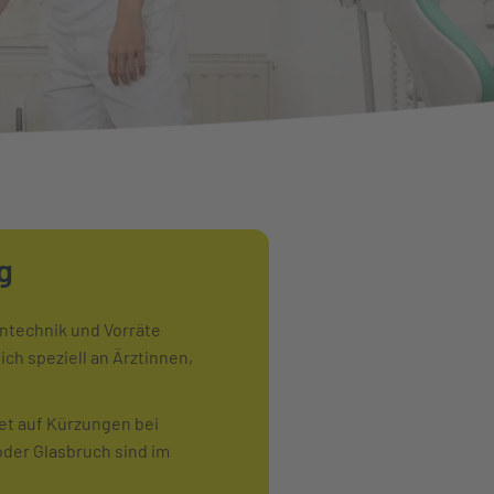
g
intechnik und Vorräte
ch speziell an Ärztinnen,
et auf Kürzungen bei
oder Glasbruch sind im