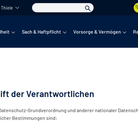
 Thiele
det sich das Hauptmenü. Dieses lässt sich per Tab steuern. Unte
heit
Sach & Haftpflicht
Vorsorge & Vermögen
R
ift der Verantwortlichen
 Datenschutz-Grundverordnung und anderer nationaler Datensch
licher Bestimmungen sind: