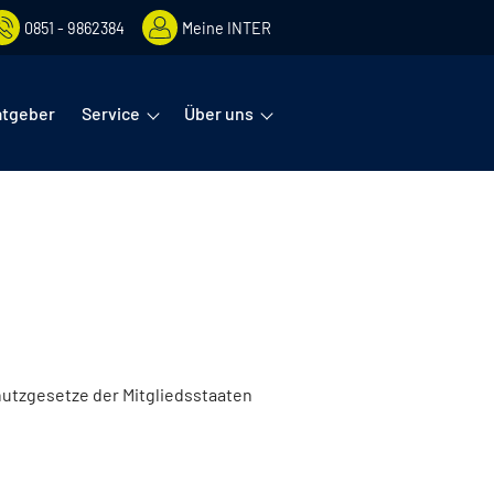
0851 - 9862384
Meine INTER
rmenüs öffnet man mit der Leertaste oder Pfeil nach unten. Diese
atgeber
Service
Über uns
utzgesetze der Mitgliedsstaaten