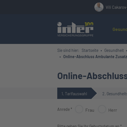
Vili Cakarov
Hier befin
Gesund
Sie sind hier:
Startseite
Gesundheit
Online-Abschluss Ambulante Zusat
Online-Abschlus
1. Tarifauswahl
2. Gesundheit
Anrede *
Frau
Herr
Bitte geben Sie Ihr Geburtsdatum an *