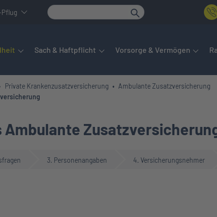
-Pflug
det sich das Hauptmenü. Dieses lässt sich per Tab steuern. Unte
heit
Sach & Haftpflicht
Vorsorge & Vermögen
R
Private Krankenzusatzversicherung
Ambulante Zusatzversicherung
zversicherung
s Ambulante Zusatzversicherun
sfragen
3. Personenangaben
4. Versicherungsnehmer