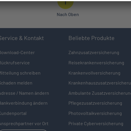
Nach Oben
Service & Kontakt
Beliebte Produkte
Download-Center
Zahnzusatzversicherung
Rückrufservice
Reisekrankenversicherung
Mitteilung schreiben
Krankenvollversicherung
Schaden melden
Krankenhauszusatzversicher
Adresse / Namen ändern
Ambulante Zusatzversicherun
Bankverbindung ändern
Pflegezusatzversicherung
Kundenportal
Photovoltaikversicherung
Ansprechpartner vor Ort
Private Cyberversicherung