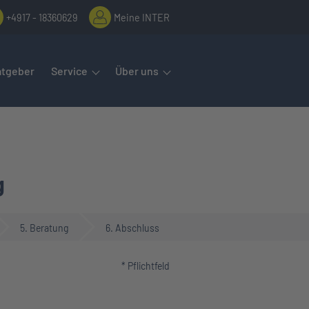
+4917 - 18360629
Meine INTER
rmenüs öffnet man mit der Leertaste oder Pfeil nach unten. Diese
atgeber
Service
Über uns
g
5. Beratung
6. Abschluss
* Pflichtfeld