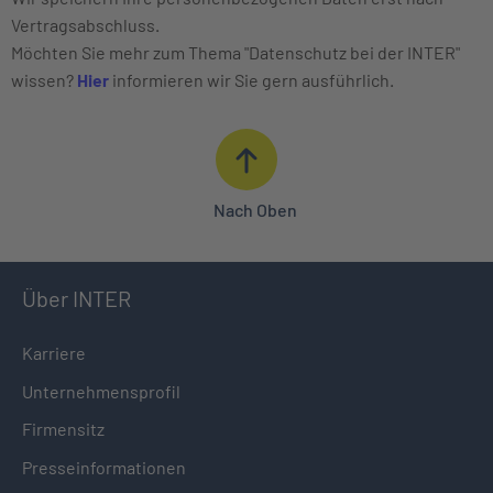
Stationäre Behandlung (einschließlich Krankenpflege, Un
Vertragsabschluss.
Schmerzstillende Zahnbehandlung und Zahnfüllung in einf
Möchten Sie mehr zum Thema "Datenschutz bei der INTER"
wissen?
Hier
informieren wir Sie gern ausführlich.
Nach Oben
Über INTER
Karriere
Unternehmensprofil
Firmensitz
Presseinformationen