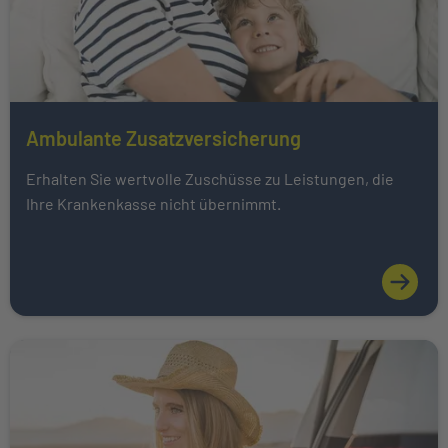
Ambulante Zusatzversicherung
Mehr über Das könnte Sie auch interessieren erfahren
Erhalten Sie wertvolle Zuschüsse zu Leistungen, die
Ihre Krankenkasse nicht übernimmt.
Weiter zu Auslandsreisekranken- </br>versicherung