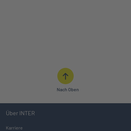
ONLINE BERECHNEN
IHR PERSÖNLICHER BERATER
015566 - 342333
Nach Oben
Über INTER
Karriere