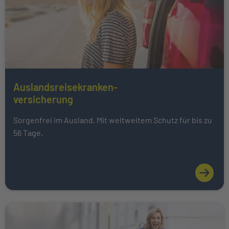
Auslandsreisekranken-
Mehr über Das könnte Sie auch interessieren erfahren
versicherung
Sorgenfrei im Ausland. Mit weltweitem Schutz für bis zu
56 Tage.
Weiter zu Unfallversicherung