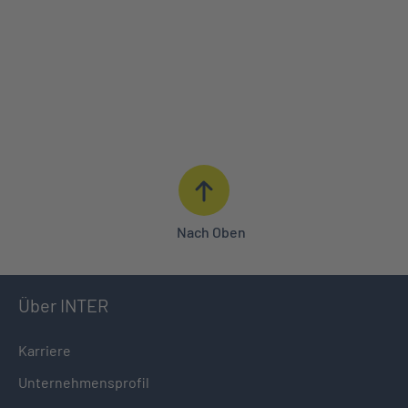
ANGEBOT ANFORDERN
BERATUNG IN IHRER NÄHE
0621 427 - 427
Nach Oben
Über INTER
Karriere
Unternehmensprofil