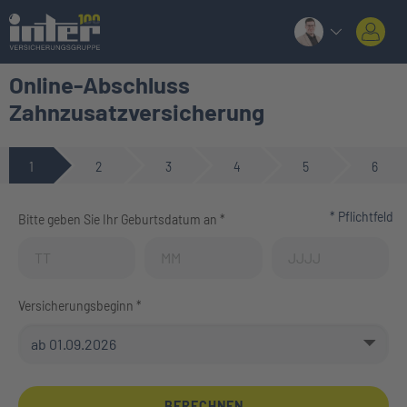
Online-Abschluss
Zahnzusatzversicherung
1
2
3
4
5
6
* Pflichtfeld
Bitte geben Sie Ihr Geburtsdatum an *
Geburtstag (Tag)
Geburtstag (Monat)
Geburtstag (Jahr)
Versicherungsbeginn *
BERECHNEN