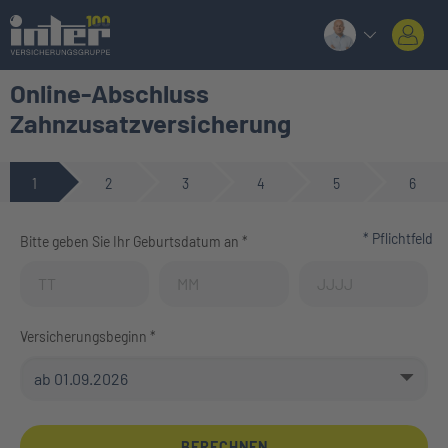
Online-Abschluss
Zahnzusatzversicherung
1
2
3
4
5
6
* Pflichtfeld
Bitte geben Sie Ihr Geburtsdatum an *
Geburtstag (Tag)
Geburtstag (Monat)
Geburtstag (Jahr)
Versicherungsbeginn *
BERECHNEN