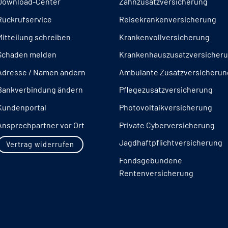
Download-Center
Zahnzusatzversicherung
Rückrufservice
Reisekrankenversicherung
Mitteilung schreiben
Krankenvollversicherung
Schaden melden
Krankenhauszusatzversicher
Adresse / Namen ändern
Ambulante Zusatzversicherun
Bankverbindung ändern
Pflegezusatzversicherung
Kundenportal
Photovoltaikversicherung
Ansprechpartner vor Ort
Private Cyberversicherung
Jagdhaftpflichtversicherung
Vertrag widerrufen
Fondsgebundene
Rentenversicherung