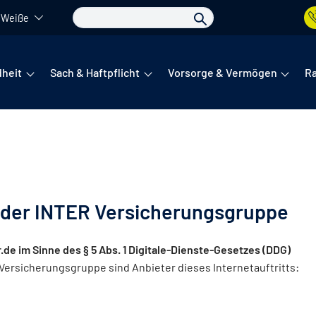
 Weiße
det sich das Hauptmenü. Dieses lässt sich per Tab steuern. Unte
heit
Sach & Haftpflicht
Vorsorge & Vermögen
R
 der INTER Versicherungsgruppe
r.de im Sinne des § 5 Abs. 1 Digitale-Dienste-Gesetzes (DDG)
rsicherungsgruppe sind Anbieter dieses Internetauftritts: