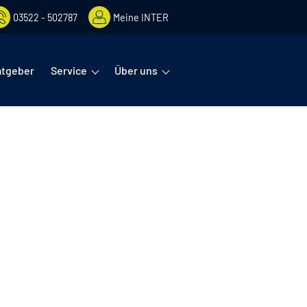
03522 - 502787
Meine INTER
rmenüs öffnet man mit der Leertaste oder Pfeil nach unten. Diese
atgeber
Service
Über uns