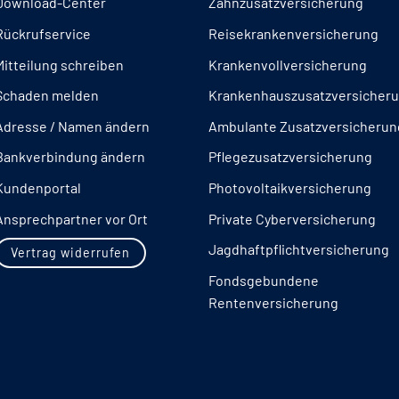
Download-Center
Zahnzusatzversicherung
Rückrufservice
Reisekrankenversicherung
Mitteilung schreiben
Krankenvollversicherung
Schaden melden
Krankenhauszusatzversicher
Adresse / Namen ändern
Ambulante Zusatzversicherun
Bankverbindung ändern
Pflegezusatzversicherung
Kundenportal
Photovoltaikversicherung
Ansprechpartner vor Ort
Private Cyberversicherung
Jagdhaftpflichtversicherung
Vertrag widerrufen
Fondsgebundene
Rentenversicherung