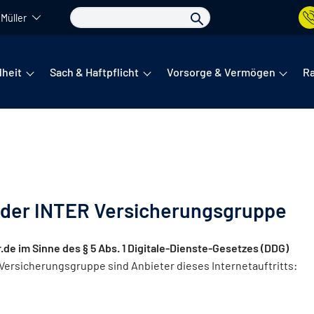
Müller
det sich das Hauptmenü. Dieses lässt sich per Tab steuern. Unte
heit
Sach & Haftpflicht
Vorsorge & Vermögen
R
 der INTER Versicherungsgruppe
r.de im Sinne des § 5 Abs. 1 Digitale-Dienste-Gesetzes (DDG)
rsicherungsgruppe sind Anbieter dieses Internetauftritts: