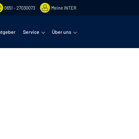
0651 - 27030073
Meine INTER
rmenüs öffnet man mit der Leertaste oder Pfeil nach unten. Diese
atgeber
Service
Über uns