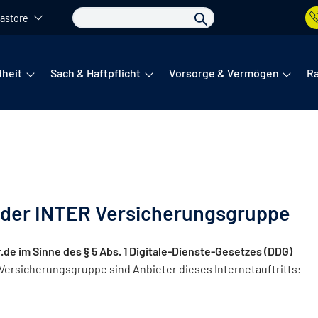
astore
det sich das Hauptmenü. Dieses lässt sich per Tab steuern. Unte
heit
Sach & Haftpflicht
Vorsorge & Vermögen
R
 der INTER Versicherungsgruppe
r.de im Sinne des § 5 Abs. 1 Digitale-Dienste-Gesetzes (DDG)
rsicherungsgruppe sind Anbieter dieses Internetauftritts: