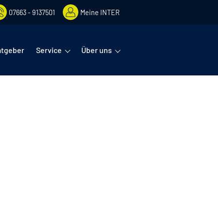
07663 - 9137501
Meine INTER
rmenüs öffnet man mit der Leertaste oder Pfeil nach unten. Diese
atgeber
Service
Über uns