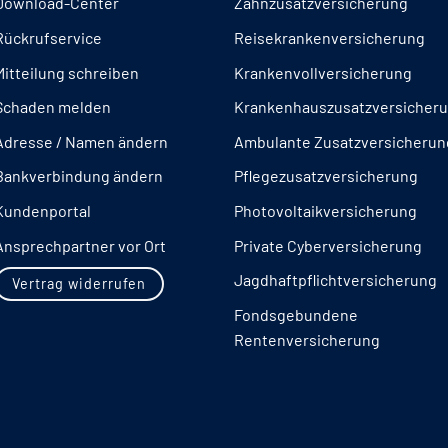
Download-Center
Zahnzusatzversicherung
Rückrufservice
Reisekrankenversicherung
Mitteilung schreiben
Krankenvollversicherung
Schaden melden
Krankenhauszusatzversicher
Adresse / Namen ändern
Ambulante Zusatzversicherun
Bankverbindung ändern
Pflegezusatzversicherung
Kundenportal
Photovoltaikversicherung
Ansprechpartner vor Ort
Private Cyberversicherung
Jagdhaftpflichtversicherung
Vertrag widerrufen
Fondsgebundene
Rentenversicherung