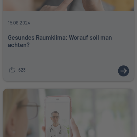
15.08.2024
Gesundes Raumklima: Worauf soll man
achten?
623
ZUM A