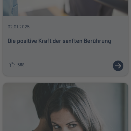
02.01.2025
Die positive Kraft der sanften Berührung
568
ZUM A