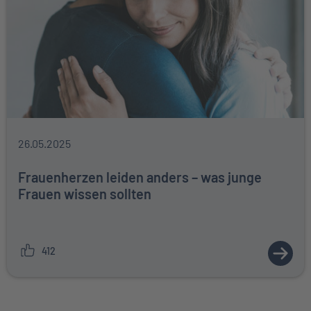
26.05.2025
Frauenherzen leiden anders – was junge
Frauen wissen sollten
412
ZUM A