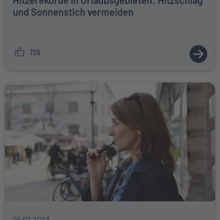
Hitzerekorde in Urlaubsgebieten: Hitzschlag
und Sonnenstich vermeiden
726
ZUM A
25.07.2023