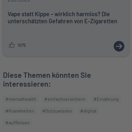
Vape statt Kippe – wirklich harmlos? Die
unterschätzten Gefahren von E-Zigaretten
1075
ZUM A
Diese Themen könnten Sie
interessieren:
#mentalhealth
#einfachversichern
#Ernährung
#Krankheiten
#Gutzuwissen
#digital
#aufReisen