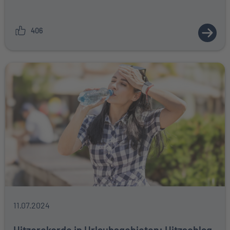
406
ZUM A
11.07.2024