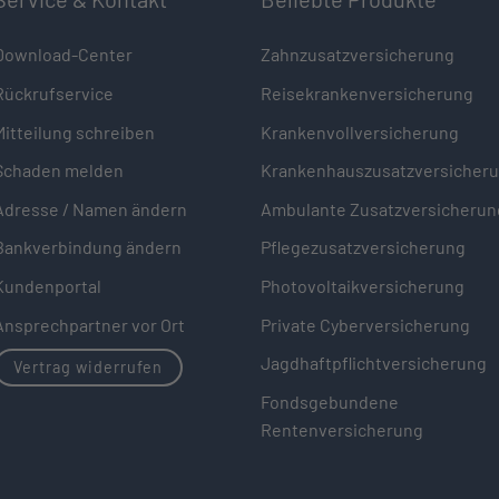
Download-Center
Zahnzusatzversicherung
Rückrufservice
Reisekrankenversicherung
Mitteilung schreiben
Krankenvollversicherung
Schaden melden
Krankenhauszusatzversicher
Adresse / Namen ändern
Ambulante Zusatzversicherun
Bankverbindung ändern
Pflegezusatzversicherung
Kundenportal
Photovoltaikversicherung
Ansprechpartner vor Ort
Private Cyberversicherung
Jagdhaftpflichtversicherung
Vertrag widerrufen
Fondsgebundene
Rentenversicherung