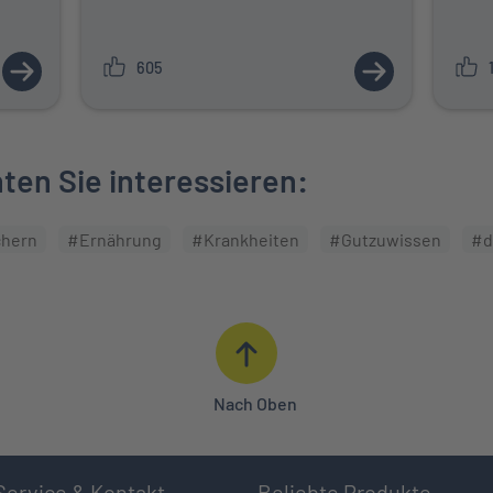
605
ZUM ARTIKEL: GESUND DURCH DEN HERBST MIT WALDBAD
ZUM ARTIKEL:
en Sie interessieren:
chern
#Ernährung
#Krankheiten
#Gutzuwissen
#d
Nach Oben
Service & Kontakt
Beliebte Produkte