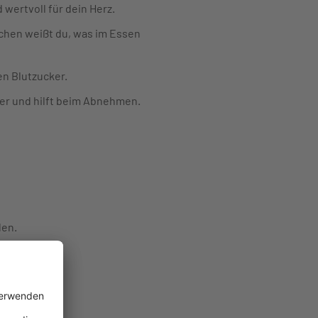
wertvoll für dein Herz.
ochen weißt du, was im Essen
en Blutzucker.
ker und hilft beim Abnehmen.
den.
iert.