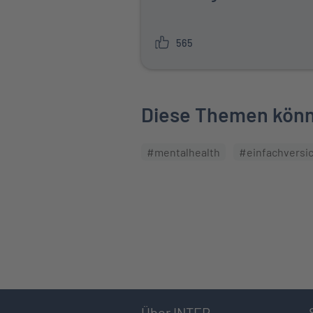
565
Diese Themen könnt
#mentalhealth
#einfachversi
Über INTER