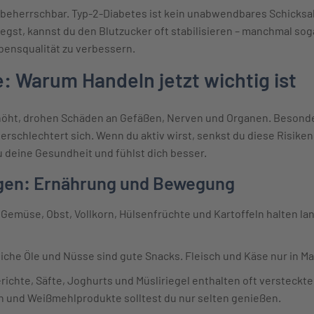
t beherrschbar. Typ-2-Diabetes ist kein unabwendbares Schicks
egst, kannst du den Blutzucker oft stabilisieren – manchmal so
ebensqualität zu verbessern.
e: Warum Handeln jetzt wichtig ist
rhöht, drohen Schäden an Gefäßen, Nerven und Organen. Besonde
rschlechtert sich. Wenn du aktiv wirst, senkst du diese Risiken 
 deine Gesundheit und fühlst dich besser.
en: Ernährung und Bewegung
emüse, Obst, Vollkorn, Hülsenfrüchte und Kartoffeln halten lan
iche Öle und Nüsse sind gute Snacks. Fleisch und Käse nur in M
richte, Säfte, Joghurts und Müsliriegel enthalten oft versteckte
n und Weißmehlprodukte solltest du nur selten genießen.