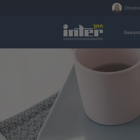
Christin
Hier befin
Gesund