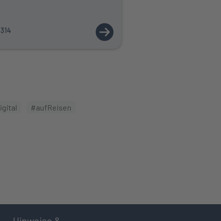
1314
EN UND „BUNTER“ ERNÄHRUNG
 EINSAMKEIT TRIFFT AUCH JUNGE LEUTE
ZUM ARTIKEL: VORSORGE FÜR D
igital
#aufReisen
Hinweise &