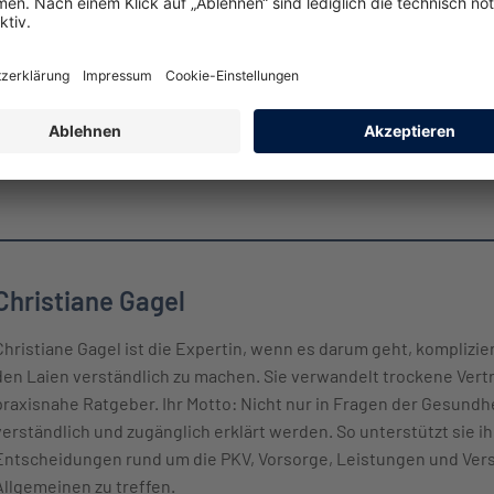
f deinen eigenen Körper zu achten. Mit bewusster Ernährung und
st nicht nötig – jeder Schritt zählt und steigert deine Lebensqual
Christiane Gagel
Christiane Gagel ist die Expertin, wenn es darum geht, komplizi
den Laien verständlich zu machen. Sie verwandelt trockene Vert
praxisnahe Ratgeber. Ihr Motto: Nicht nur in Fragen der Gesund
verständlich und zugänglich erklärt werden. So unterstützt sie ih
Entscheidungen rund um die PKV, Vorsorge, Leistungen und Ver
Allgemeinen zu treffen.