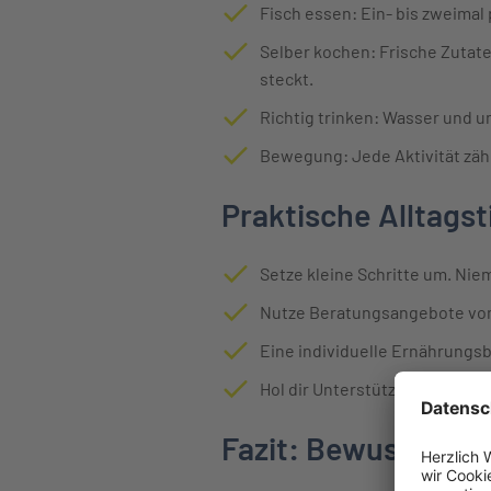
Fisch essen: Ein- bis zweimal
Selber kochen: Frische Zutate
steckt.
Richtig trinken: Wasser und un
Bewegung: Jede Aktivität zähl
Praktische Alltagst
Setze kleine Schritte um. Nie
Nutze Beratungsangebote von
Eine individuelle Ernährungsbe
Hol dir Unterstützung von Fa
Fazit: Bewusst leb