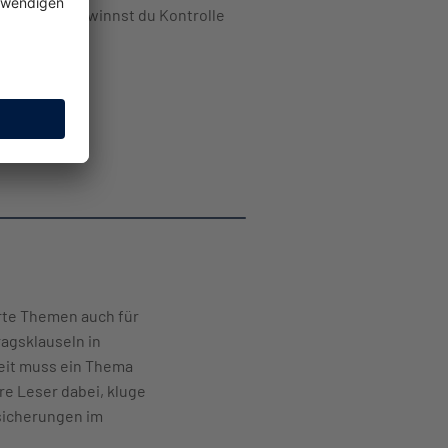
 Bewegung gewinnst du Kontrolle
ität.
erte Themen auch für
ragsklauseln in
heit muss ein Thema
re Leser dabei, kluge
sicherungen im