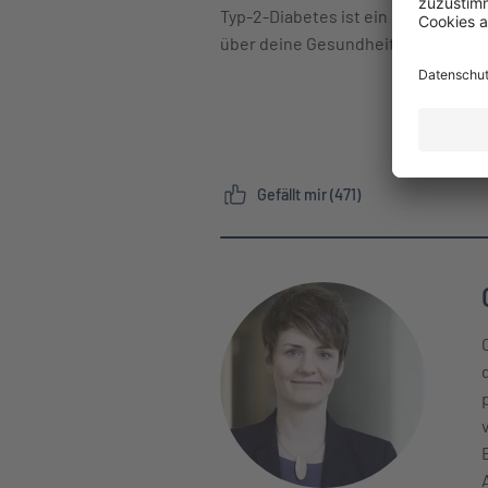
Typ-2-Diabetes ist ein Signal, au
über deine Gesundheit. Perfektion i
Gefällt mir (471)