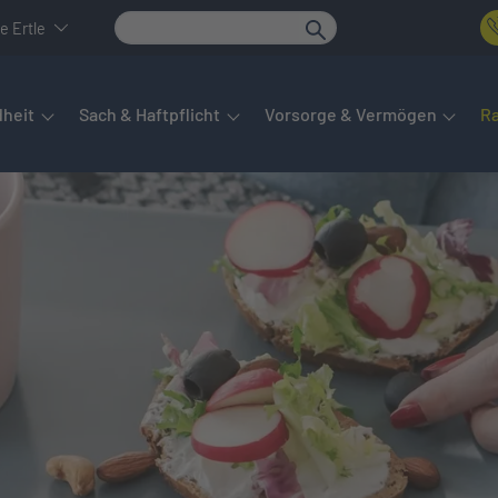
e Ertle
det sich das Hauptmenü. Dieses lässt sich per Tab steuern. Unte
heit
Sach & Haftpflicht
Vorsorge & Vermögen
R