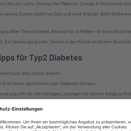
 pro Woche Lachs, Hering oder Makrele. Omega-3-Fettsäuren sind 
n, wenig Zucker, jodiertes Salz und viele Kräuter. Beim Selberk
gesüßter Tee sind ideal. Alkohol nur in Maßen – er beeinflusst d
t. Ein Spaziergang oder Tanzen in der Küche senkt den Blutzuc
ipps für Typ2 Diabetes
mand muss alles sofort ändern.
 Ärzt:innen, Apotheken oder Diabetes-Kursen.
ratung hilft dir, die richtigen Lösungen für deinen Alltag zu fin
milie und Freund:innen. Gemeinsam kochen macht Spaß und motiv
en und übernimm die Kontrolle