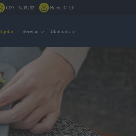
0177 - 7409262
Meine INTER
rmenüs öffnet man mit der Leertaste oder Pfeil nach unten. Diese
atgeber
Service
Über uns