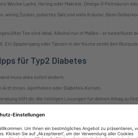
 pro Woche Lachs, Hering oder Makrele. Omega-3-Fettsäuren sind 
n, wenig Zucker, jodiertes Salz und viele Kräuter. Beim Selberk
gesüßter Tee sind ideal. Alkohol nur in Maßen – er beeinflusst d
t. Ein Spaziergang oder Tanzen in der Küche senkt den Blutzuc
ipps für Typ2 Diabetes
mand muss alles sofort ändern.
 Ärzt:innen, Apotheken oder Diabetes-Kursen.
ratung hilft dir, die richtigen Lösungen für deinen Alltag zu fin
milie und Freund:innen. Gemeinsam kochen macht Spaß und motiv
en und übernimm die Kontrolle