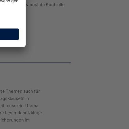
 Bewegung gewinnst du Kontrolle
ität.
erte Themen auch für
ragsklauseln in
heit muss ein Thema
re Leser dabei, kluge
sicherungen im