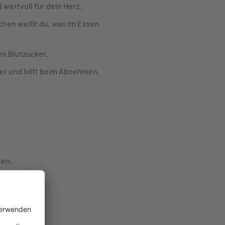
wertvoll für dein Herz.
ochen weißt du, was im Essen
en Blutzucker.
ker und hilft beim Abnehmen.
den.
iert.