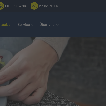
0851 - 9862384
Meine INTER
rmenüs öffnet man mit der Leertaste oder Pfeil nach unten. Diese
atgeber
Service
Über uns