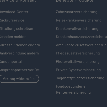
Download-Center
Zahnzusatzversicherung
Rückrufservice
Reisekrankenversicherung
Mitteilung schreiben
Krankenvollversicherung
Schaden melden
Krankenhauszusatzversicher
Adresse / Namen ändern
Ambulante Zusatzversicherun
Bankverbindung ändern
Pflegezusatzversicherung
Kundenportal
Photovoltaikversicherung
Ansprechpartner vor Ort
Private Cyberversicherung
Jagdhaftpflichtversicherung
Vertrag widerrufen
Fondsgebundene
Rentenversicherung