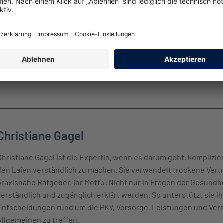
f deinen eigenen Körper zu achten. Mit bewusster Ernährung und
st nicht nötig – jeder Schritt zählt und steigert deine Lebensqual
Christiane Gagel
Christiane Gagel ist die Expertin, wenn es darum geht, komplizi
den Laien verständlich zu machen. Sie verwandelt trockene Vert
praxisnahe Ratgeber. Ihr Motto: Nicht nur in Fragen der Gesund
verständlich und zugänglich erklärt werden. So unterstützt sie ih
Entscheidungen rund um die PKV, Vorsorge, Leistungen und Ver
Allgemeinen zu treffen.