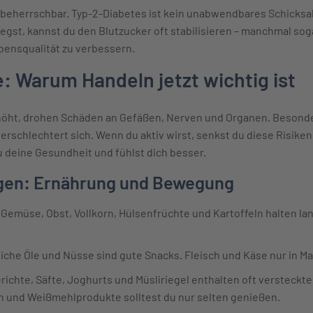
t beherrschbar. Typ-2-Diabetes ist kein unabwendbares Schicks
egst, kannst du den Blutzucker oft stabilisieren – manchmal so
ebensqualität zu verbessern.
e: Warum Handeln jetzt wichtig ist
rhöht, drohen Schäden an Gefäßen, Nerven und Organen. Besonde
rschlechtert sich. Wenn du aktiv wirst, senkst du diese Risiken 
 deine Gesundheit und fühlst dich besser.
en: Ernährung und Bewegung
emüse, Obst, Vollkorn, Hülsenfrüchte und Kartoffeln halten lan
iche Öle und Nüsse sind gute Snacks. Fleisch und Käse nur in M
richte, Säfte, Joghurts und Müsliriegel enthalten oft versteckte
n und Weißmehlprodukte solltest du nur selten genießen.