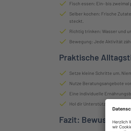
Fisch essen: Ein- bis zweimal
Selber kochen: Frische Zutate
steckt.
Richtig trinken: Wasser und un
Bewegung: Jede Aktivität zähl
Praktische Alltagst
Setze kleine Schritte um. Nie
Nutze Beratungsangebote von
Eine individuelle Ernährungsbe
Hol dir Unterstützung von Fa
Fazit: Bewusst leb