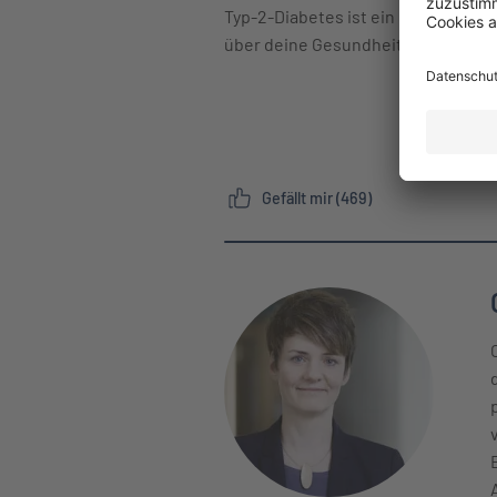
Typ-2-Diabetes ist ein Signal, au
über deine Gesundheit. Perfektion i
Gefällt mir (469)