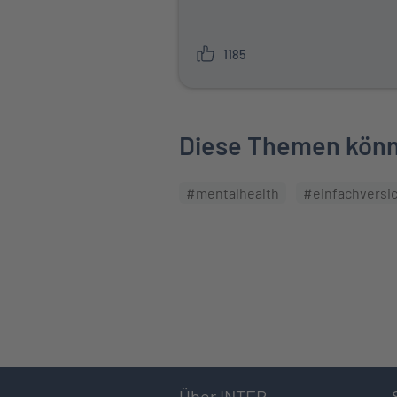
1185
Diese Themen könnt
#mentalhealth
#einfachversi
Über INTER