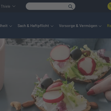
 Thiele
det sich das Hauptmenü. Dieses lässt sich per Tab steuern. Unte
heit
Sach & Haftpflicht
Vorsorge & Vermögen
R