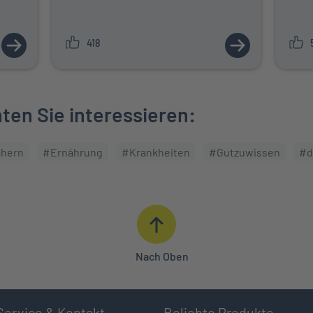
418
ZUM ARTIKEL: NOTFALL: SO HANDELN SIE RICHTIG
ZUM ARTIKEL:
en Sie interessieren:
chern
#Ernährung
#Krankheiten
#Gutzuwissen
#d
Nach Oben
Service & Kontakt
Beliebte Produkte