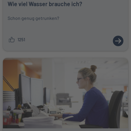
Wie viel Wasser brauche ich?
Schon genug getrunken?
1251
ZUM A