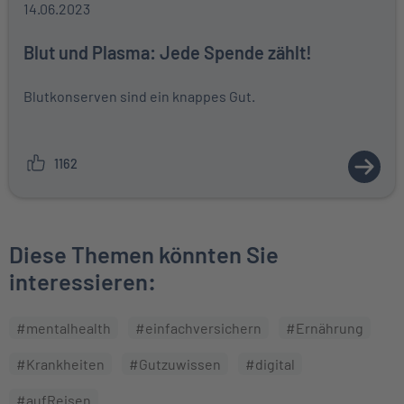
14.06.2023
Blut und Plasma: Jede Spende zählt!
Blutkonserven sind ein knappes Gut.
1162
ZUM A
Diese Themen könnten Sie
interessieren:
#mentalhealth
#einfachversichern
#Ernährung
#Krankheiten
#Gutzuwissen
#digital
#aufReisen