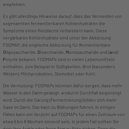
empfehlen.
Es gibt allerdings Hinweise darauf, dass das Vermeiden von
sogenannten fermentierbaren Kohlenhydraten die
Symptome eines Reizdarms verbessern kann. Diese
vergärbaren Kohlenhydrate sind unter der Abkürzung
FODMAP, die englische Abkürzung für
f
ermentierbare
O
ligosaccharide,
D
isaccharide,
M
onosaccharide und (
a
nd)
P
olyole bekannt. FODMAPs sind in vielen Lebensmitteln
enthalten, zum Beispiel in Süßigkeiten, Brot (besonders
Weizen), Milchprodukten, Steinobst oder Kohl.
Die Vermutung: FODMAPs könnten dafür sorgen, dass mehr
Wasser in den Darm gelangt, wodurch Durchfall begünstigt
wird. Durch die Gärung (Fermentierung) bilden sich mehr
Gase im Darm. Das kann zu Blähungen führen. In einigen
Fällen kann ein Verzicht auf FODMAPs für einen Zeitraum von
etwa 6 bis 8 Wochen sinnvoll sein. In jedem Fall sollten Sie
dazu Ihre Ärztin oder Ihren Arzt zu Rate ziehen. Denn die