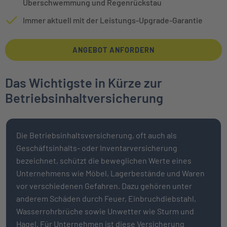
Überschwemmung und Regenrückstau
Immer aktuell mit der Leistungs-Upgrade-Garantie
ANGEBOT ANFORDERN
Das Wichtigste in Kürze zur
Betriebsinhaltversicherung
Die Betriebsinhaltsversicherung, oft auch als
Geschäftsinhalts- oder Inventarversicherung
bezeichnet, schützt die beweglichen Werte eines
Unternehmens wie Möbel, Lagerbestände und Waren
vor verschiedenen Gefahren. Dazu gehören unter
anderem Schäden durch Feuer, Einbruchdiebstahl,
Wasserrohrbrüche sowie Unwetter wie Sturm und
Hagel. Für Unternehmen ist diese Versicherung