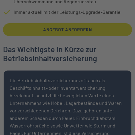
Überschwemmung und Regenrückstau
Immer aktuell mit der Leistungs-Upgrade-Garantie
ANGEBOT ANFORDERN
Das Wichtigste in Kürze zur
Betriebsinhaltversicherung
Die Betriebsinhaltsversicherung, oft auch als
Geschäftsinhalts- oder Inventarversicherung
bezeichnet, schützt die beweglichen Werte eines
Unternehmens wie Möbel, Lagerbestände und Waren
vor verschiedenen Gefahren. Dazu gehören unter
anderem Schäden durch Feuer, Einbruchdiebstahl,
Wasserrohrbrüche sowie Unwetter wie Sturm und
Hagel. Für Unternehmen ist diese Versicherung