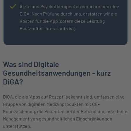
Ärzte und Psychotherapeuten verschreiben eine
DiGA. Nach Prüfung durch uns, erstatten wir die
Kosten für die App (sofern diese Leistung
Bestandteil Ihres Tarifs ist).
Was sind Digitale
Gesundheitsanwendungen - kurz
DiGA?
DiGA, die als "Apps auf Rezept" bekannt sind, umfassen eine
Gruppe von digitalen Medizinprodukten mit CE-
Kennzeichnung, die Patienten bei der Behandlung oder beim
Management von gesundheitlichen Einschränkungen
unterstützen.