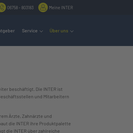
06758 - 803183
Meine INTER
rmenüs öffnet man mit der Leertaste oder Pfeil nach unten. Diese
atgeber
Service
Über uns
ter beschäftigt. Die INTER ist
Geschäftsstellen und Mitarbeitern
rem Ärzte, Zahnärzte und
aut die INTER ihre Produktpalette
gt die INTER über zahlreiche