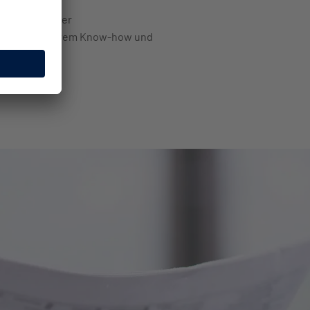
ngen Sie unser
(BKM), mit Ihrem Know-how und