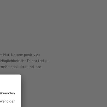
 Mut, Neuem positiv zu
glichkeit, Ihr Talent frei zu
ernehmenskultur und Ihre
ren