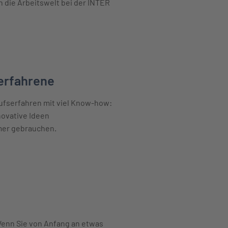
n die Arbeitswelt bei der INTER
erfahrene
rufserfahren mit viel Know-how:
novative Ideen
mer gebrauchen.
ahrene erfahren
Wenn Sie von Anfang an etwas