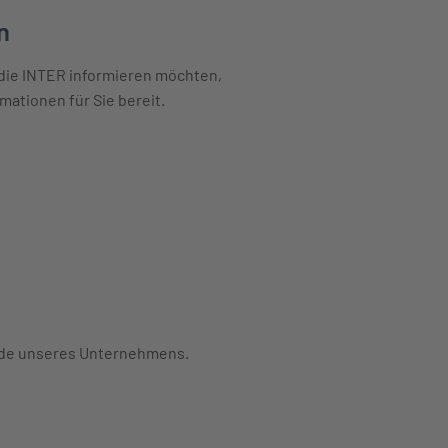
n
 die INTER informieren möchten,
mationen für Sie bereit.
fahren
tände unseres Unternehmens.