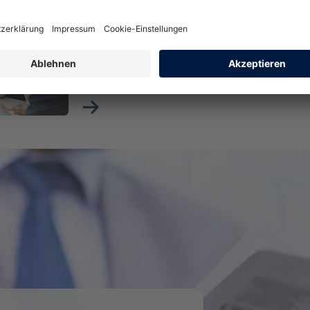
Herausfordernde Aufgaben begeistern Sie? Bri
Tochterunternehmen, die Bausparkasse Mainz 
Ihrem Engagement voran.
Mehr über Karriere bei der BKM erfahren