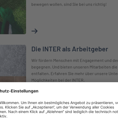
bewegen wollen, sind Sie bei uns richtig!
Mehr über Schüler und Studenten erfahren
Die INTER als Arbeitgeber
Wir fördern Menschen mit Engagement und dem
begegnen. Und bieten unseren Mitarbeiten die Mö
entfalten. Erfahren Sie mehr über unsere Unt
Möglichkeiten bei der INTER.
Mehr über Die INTER als Arbeitgeber erfah
Karriere bei der BKM