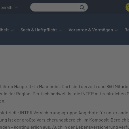
Konrath
det sich das Hauptmenü. Dieses lässt sich per Tab steuern. Unte
heit
Sach & Haftpflicht
Vorsorge & Vermögen
R
ihren Hauptsitz in Mannheim. Dort sind derzeit rund 850 Mitarbei
r in der Region. Deutschlandweit ist die INTER mit zahlreichen 
en.
 bietet die INTER Versicherungsgruppe Angebote für unter ande
ng ist der größte Versicherungsbereich. Im Komposit-Bereich b
den – kontinuierlich aus. Auch in der Lebensversicherung verfü