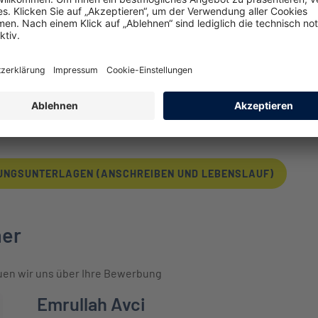
iges Coaching durch einen unserer Vertriebsprofis
prache durch Spezialisierung auf Ärzte Service und Handwerk
von der Branche ausgezeichnetes Schulungskonzept
rogrammen sowie Zuschuss zur Altersversorgung
BUNGSUNTERLAGEN (ANSCHREIBEN UND LEBENSLAUF)
ner
uen wir uns über Ihre Bewerbung
Emrullah Avci