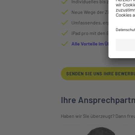
Individuelles bis zu 12-monat
Neue Wege der Zielgruppenans
Umfassendes, erprobtes und 
iPad pro mit den Beratungsp
Alle Vorteile im Überblick
SENDEN SIE UNS IHRE BEWER
Ihre Ansprechpart
Haben wir Sie überzeugt? Dann fre