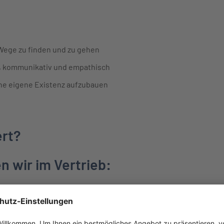
 Wege zu finden und zu gehen
n, kommunikativ und empathisch
ne eigene Existenz aufzubauen
ert?
en wir im Vertrieb:
ionen und Bonifikationen
zuschüsse