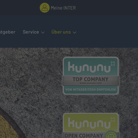
Meine INTER
rmenüs öffnet man mit der Leertaste oder Pfeil nach unten. Diese
atgeber
Service
Über uns