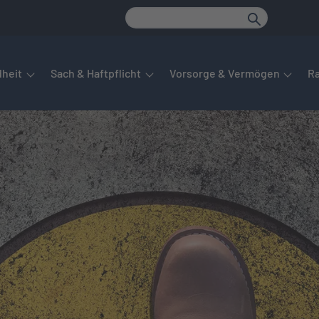
det sich das Hauptmenü. Dieses lässt sich per Tab steuern. Unte
heit
Sach & Haftpflicht
Vorsorge & Vermögen
R