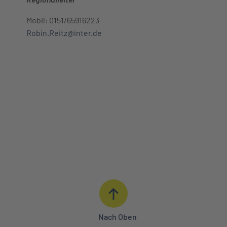
Mobil: 0151/65916223
Robin.Reitz@inter.de
Nach Oben