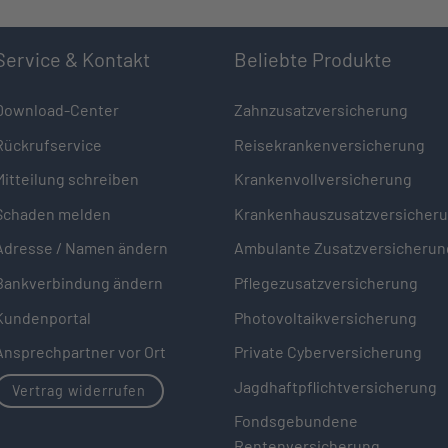
Service & Kontakt
Beliebte Produkte
Download-Center
Zahnzusatzversicherung
Rückrufservice
Reisekrankenversicherung
Mitteilung schreiben
Krankenvollversicherung
Schaden melden
Krankenhauszusatzversicher
Adresse / Namen ändern
Ambulante Zusatzversicherun
Bankverbindung ändern
Pflegezusatzversicherung
Kundenportal
Photovoltaikversicherung
Ansprechpartner vor Ort
Private Cyberversicherung
Jagdhaftpflichtversicherung
Vertrag widerrufen
Fondsgebundene
Rentenversicherung