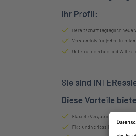
Ihr Profil:
Bereitschaft tagtäglich neue
Verständnis für jeden Kunde
Unternehmertum und Wille ei
Sie sind INTERessi
Diese Vorteile biet
Flexible Vergütung aus Provis
Fixe und verlässliche Kosten