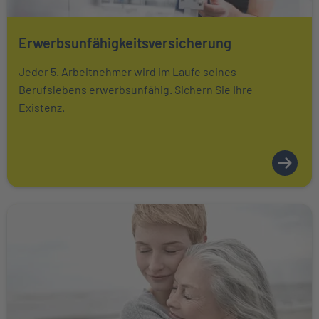
Erwerbsunfähigkeitsversicherung
Mehr über Das könnte Sie auch interessieren erfahren
Jeder 5. Arbeitnehmer wird im Laufe seines
Berufslebens erwerbsunfähig. Sichern Sie Ihre
Existenz.
Weiter zu Pflegetagegeldversicherung