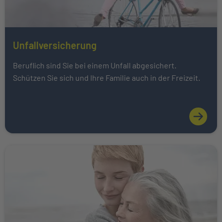
Unfallversicherung
Mehr über Das könnte Sie auch interessieren erfahren
Beruflich sind Sie bei einem Unfall abgesichert.
Schützen Sie sich und Ihre Familie auch in der Freizeit.
Weiter zu Pflegetagegeldversicherung