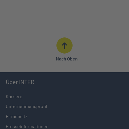
ANGEBOT ANFORDERN
BERATUNG IN IHRER NÄHE
0621 427 - 427
Nach Oben
Über INTER
Karriere
Unternehmensprofil
Firmensitz
Presseinformationen