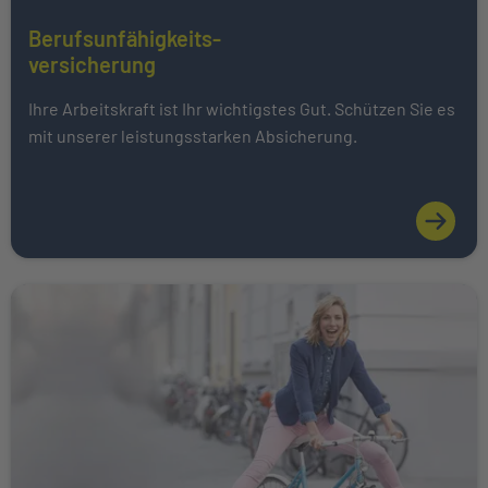
Berufsunfähigkeits-
Mehr über Das könnte Sie auch interessieren erfahren
versicherung
Ihre Arbeitskraft ist Ihr wichtigstes Gut. Schützen Sie es
mit unserer leistungsstarken Absicherung.
Weiter zu Unfallversicherung