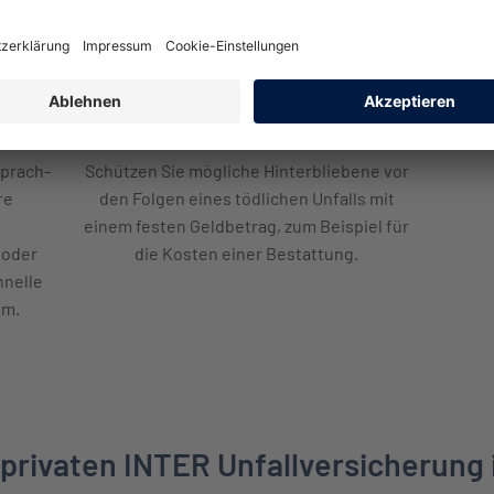
Hinterbliebenenschutz
Sprach-
Schützen Sie mögliche Hinterbliebene vor
re
den Folgen eines tödlichen Unfalls mit
einem festen Geldbetrag, zum Beispiel für
 oder
die Kosten einer Bestattung.
hnelle
um.
 privaten INTER Unfallversicherung 