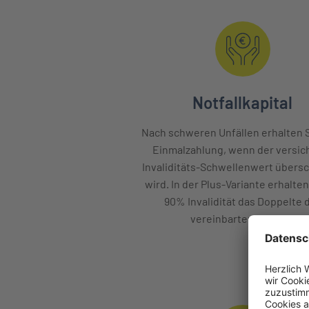
Notfallkapital
Nach schweren Unfällen erhalten S
Einmalzahlung, wenn der versic
Invaliditäts-Schwellenwert übersc
wird. In der Plus-Variante erhalten
90% Invalidität das Doppelte 
vereinbarten Summe.