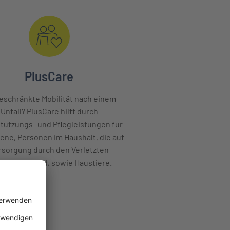
PlusCare
eschränkte Mobilität nach einem
Unfall? PlusCare hilft durch
tützungs- und Pflegleistungen für
ene, Personen im Haushalt, die auf
rsorgung durch den Verletzten
ewiesen sind, sowie Haustiere.