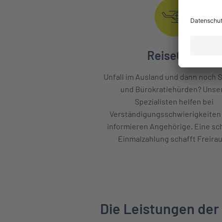
ReiseCare
Unfall im Ausland und dann noch 
und Bürokratiehürden? Unse
Spezialisten helfen bei
Verständigungsschwierigkeiten
informieren Angehörige. Eine sc
Einmalzahlung schafft Freira
Die Leistungen der