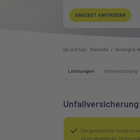
ANGEBOT ANFORDERN
Sie sind hier:
Startseite
Vorsorge & 
Sprunglinks zu den 
Leistungen
Unterstützung
Unfallversicherung
Die gesetzliche Unfallvers
nicht abgedeckt. Selbststä