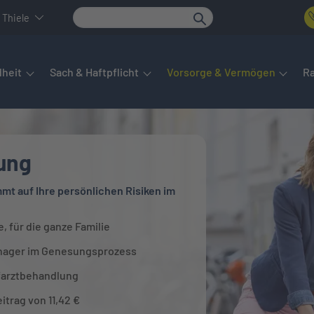
 Thiele
det sich das Hauptmenü. Dieses lässt sich per Tab steuern. Unte
heit
Sach & Haftpflicht
Vorsorge & Vermögen
R
ung
t auf Ihre persönlichen Risiken im
, für die ganze Familie
nager im Genesungsprozess
farztbehandlung
itrag von 11,42 €