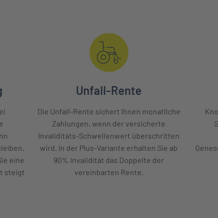
g
Unfall-Rente
ei
Die Unfall-Rente sichert Ihnen monatliche
Kno
ie
Zahlungen, wenn der versicherte
S
enn
Invaliditäts-Schwellenwert überschritten
leiben.
wird. In der Plus-Variante erhalten Sie ab
Genesu
Sie eine
90% Invalidität das Doppelte der
t steigt
vereinbarten Rente.