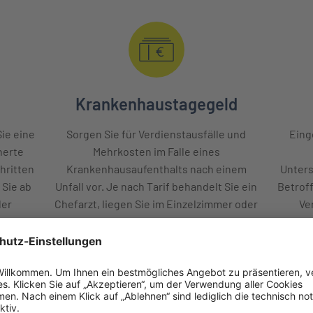
Krankenhaustagegeld
ie eine
Sorgen Sie für Verdienstausfälle und
Eing
herte
Mehrkosten im Falle eines
hritten
Krankenhausaufenthalts nach einem
Unters
 Sie ab
Unfall vor. Je nach Tarif behandelt Sie ein
Betroff
der
Chefarzt, liegen Sie im Einzelzimmer oder
Ve
erhalten auch bei ambulanten Operationen
ang
ein Tagegeld.