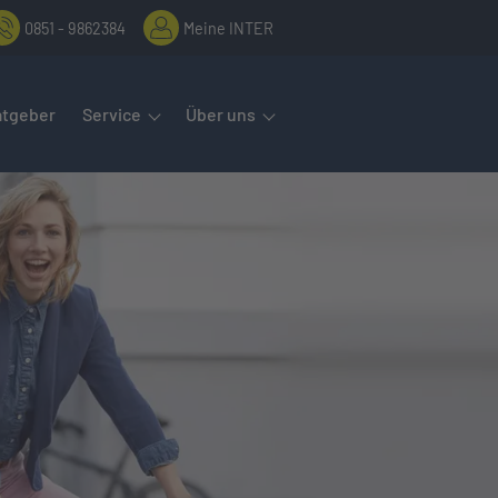
0851 - 9862384
Meine INTER
rmenüs öffnet man mit der Leertaste oder Pfeil nach unten. Diese
atgeber
Service
Über uns