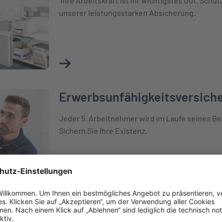
Ihre Arbeitskraft ist Ihr wichtigstes Gut. Schüt
unserer leistungsstarken Absicherung.
Mehr über Berufsunfähigkeitsversicherung
Erwerbsunfähigkeitsversich
icherung
Jeder 5. Arbeitnehmer wird im Laufe seines B
Sichern Sie Ihre Existenz.
Mehr über Erwerbsunfähigkeitsversicherun
Unfallversicherung