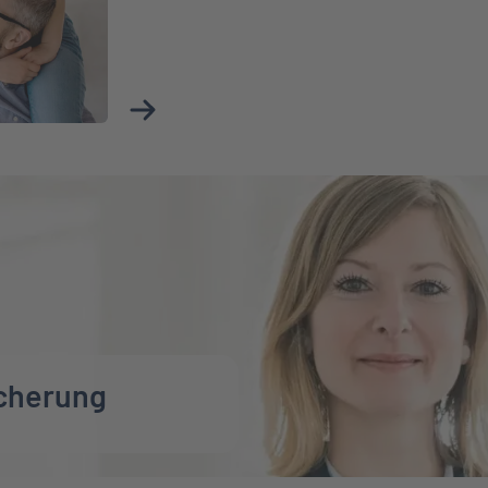
Mehr über Risikolebensversicherung erfah
icherung