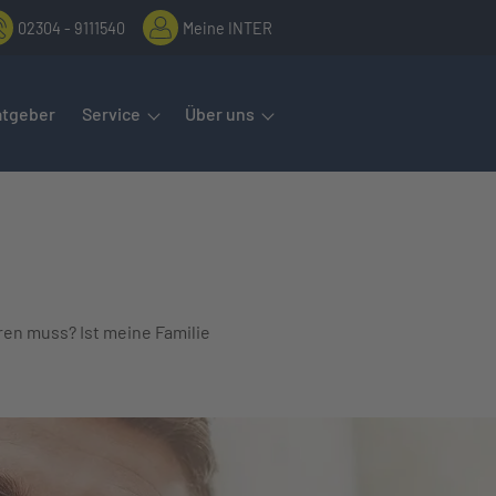
02304 - 9111540
Meine INTER
rmenüs öffnet man mit der Leertaste oder Pfeil nach unten. Diese
atgeber
Service
Über uns
ren muss? Ist meine Familie