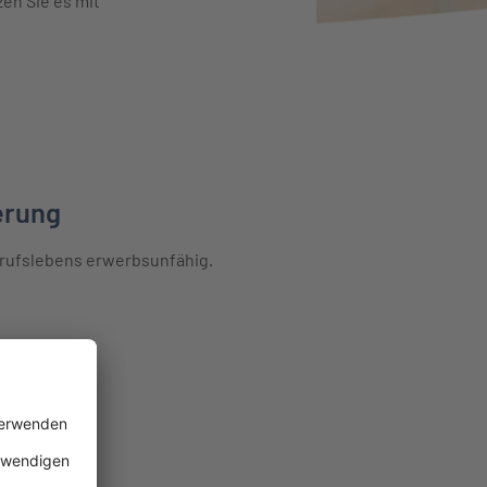
zen Sie es mit
 erfahren
erung
erufslebens erwerbsunfähig.
g erfahren