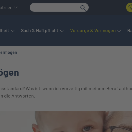
otzner
det sich das Hauptmenü. Dieses lässt sich per Tab steuern. Unte
heit
Sach & Haftpflicht
Vorsorge & Vermögen
R
Vermögen
ögen
nsstandard? Was ist, wenn ich vorzeitig mit meinem Beruf aufhö
n die Antworten.