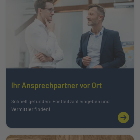
Ihr Ansprechpartner vor Ort
Schnell gefunden: Postleitzahl eingeben und
Vermittler finden!
Mehr über
Weiter zu Karriere bei der INTER