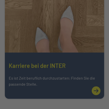
Karriere bei der INTER
Es ist Zeit beruflich durchzustarten: Finden Sie die
passende Stelle.
Mehr über