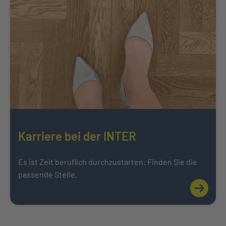
Karriere bei der INTER
Es ist Zeit beruflich durchzustarten: Finden Sie die
passende Stelle.
Mehr über