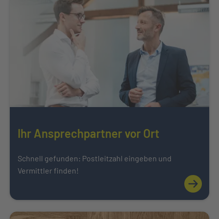
Ihr Ansprechpartner vor Ort
Schnell gefunden: Postleitzahl eingeben und
Vermittler finden!
Mehr über
Weiter zu Karriere bei der INTER