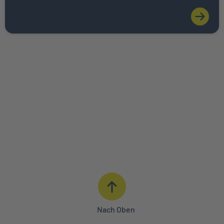
ANGEBOT ANFORDERN
BERATUNG IN IHRER NÄHE
0621 427 - 427
Nach Oben