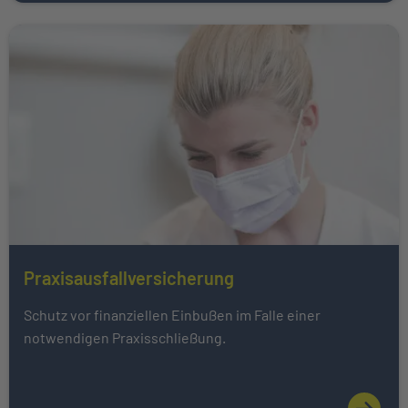
Weiter zu Praxisausfallversicherung
Praxisausfallversicherung
Mehr über Das könnte Sie auch interessieren erfahren
Schutz vor finanziellen Einbußen im Falle einer
notwendigen Praxisschließung.