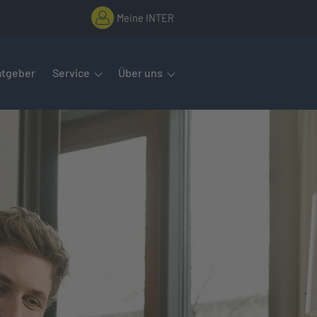
Meine INTER
rmenüs öffnet man mit der Leertaste oder Pfeil nach unten. Diese
atgeber
Service
Über uns