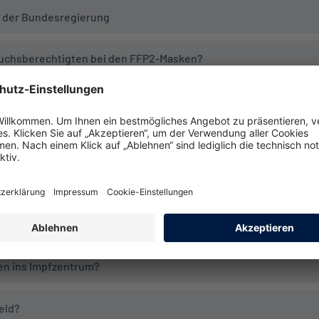
 der Bundesregierung
ruchsberechtigten bei den FFP2-Masken?
beteiligung bei den FFP2-Masken?
- Übernimmt die INTER die Kosten?
 die INTER die Impfung für mich?
mmt die Kosten für die Impfung?
en ins Impfzentrum?
eld?