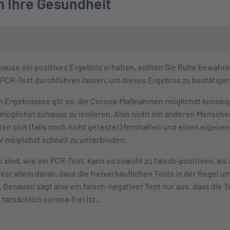
 Ihre Gesundheit
uhause ein positives Ergebnis erhalten, sollten Sie Ruhe bewahr
n PCR-Test durchführen lassen, um dieses Ergebnis zu bestätige
en Ergebnisses gilt es, die Corona-Maßnahmen möglichst konseq
 möglichst zuhause zu isolieren. Also nicht mit anderen Mensc
ten sich (falls noch nicht getestet) fernhalten und einen eigene
 möglichst schnell zu unterbinden.
u sind, wie ein PCR-Test, kann es sowohl zu falsch-positiven, al
or allem daran, dass die freiverkäuflichen Tests in der Regel u
. Genauso sagt also ein falsch-negativer Test nur aus, dass die
 tatsächlich corona-frei ist..