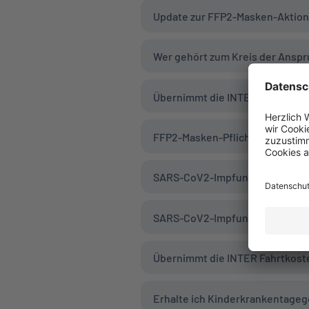
Update zur FFP2-Masken-Aktion
Wer gehört zum Kreis der Ansp
Übernimmt die INTER die Eigen
FFP2-Masken-Pflicht in Bayern 
SARS-CoV2-Impfung: Organisiert
SARS-CoV2-Impfung: Wer überni
Übernimmt die INTER Fahrtkost
Erhalte ich Kinderkrankentageg