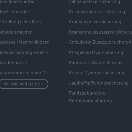
Download-Center
Zahnzusatzversicherung
Rückrufservice
Reisekrankenversicherung
Mitteilung schreiben
Krankenvollversicherung
Schaden melden
Krankenhauszusatzversicher
Adresse / Namen ändern
Ambulante Zusatzversicherun
Bankverbindung ändern
Pflegezusatzversicherung
Kundenportal
Photovoltaikversicherung
Ansprechpartner vor Ort
Private Cyberversicherung
Jagdhaftpflichtversicherung
Vertrag widerrufen
Fondsgebundene
Rentenversicherung