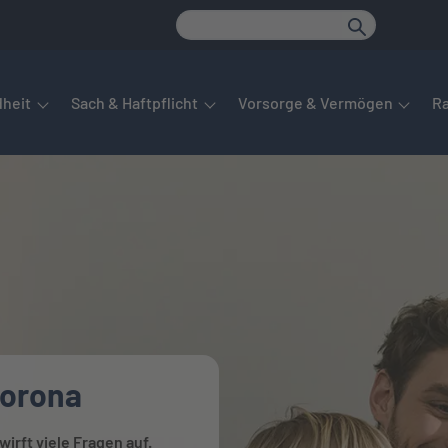
det sich das Hauptmenü. Dieses lässt sich per Tab steuern. Unte
heit
Sach & Haftpflicht
Vorsorge & Vermögen
R
Corona
irft viele Fragen auf.