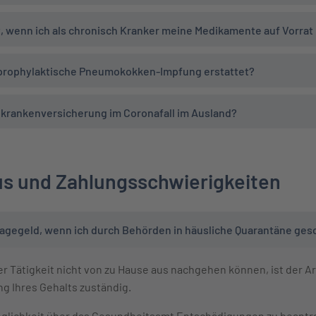
, wenn ich als chronisch Kranker meine Medikamente auf Vorrat
 prophylaktische Pneumokokken-Impfung erstattet?
ekrankenversicherung im Coronafall im Ausland?
us und Zahlungsschwierigkeiten
agegeld, wenn ich durch Behörden in häusliche Quarantäne ges
rer Tätigkeit nicht von zu Hause aus nachgehen können, ist der 
ng Ihres Gehalts zuständig.
Möglichkeit über das Gesundheitsamt Entschädigungen zu beantr