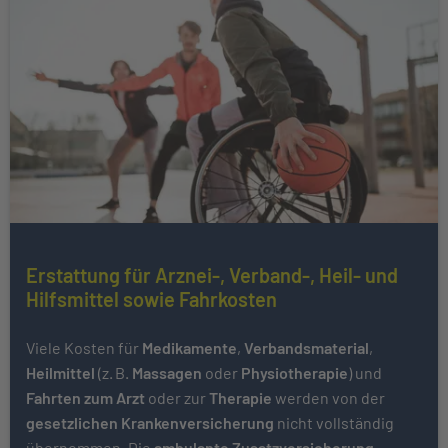
Erstattung für Arznei-, Verband-, Heil- und
Hilfsmittel sowie Fahrkosten
Viele Kosten für
Medikamente
,
Verbandsmaterial
,
Heilmittel
(z. B.
Massagen
oder
Physiotherapie
) und
Fahrten zum Arzt
oder zur
Therapie
werden von der
gesetzlichen Krankenversicherung
nicht vollständig
übernommen. Die
ambulante Zusatzversicherung