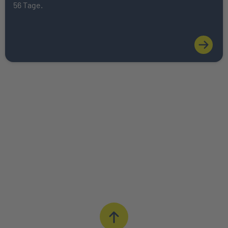
56 Tage.
ONLINE BERECHNEN
BERATUNG IN IHRER NÄHE
0621 427 - 427