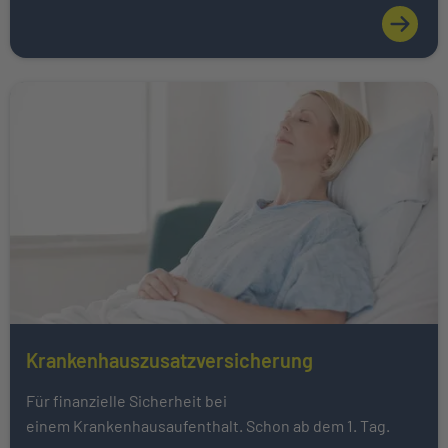
Weiter zu Krankenhauszusatzversicherung
Krankenhauszusatzversicherung
Mehr über Das könnte Sie auch interessieren erfahren
Für finanzielle Sicherheit bei
einem Krankenhausaufenthalt. Schon ab dem 1. Tag.