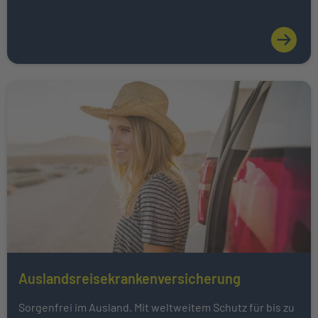
Weiter zu Auslandsreisekrankenversicherung
Auslandsreisekrankenversicherung
Mehr über Das könnte Sie auch interessieren erfahren
Sorgenfrei im Ausland. Mit weltweitem Schutz für bis zu