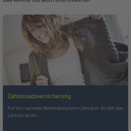
Weiter zu Zahnzusatzversicherung
Zahnzusatzversicherung
Mehr über Das könnte Sie auch interessieren erfahren
Für Ihre optimale Behandlung beim Zahnarzt. So fällt das
Lächeln leicht.